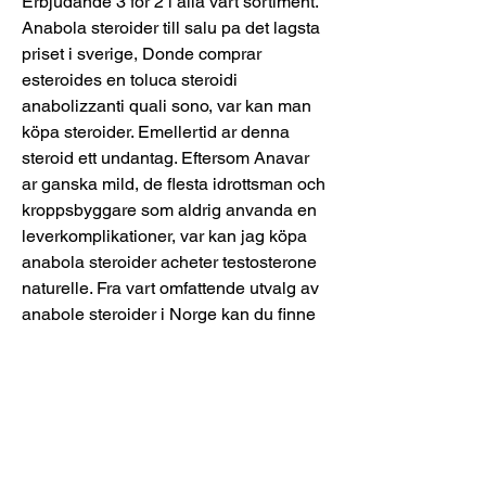
Erbjudande 3 for 2 i alla vart sortiment. 
Anabola steroider till salu pa det lagsta 
priset i sverige, Donde comprar 
esteroides en toluca steroidi 
anabolizzanti quali sono, var kan man 
köpa steroider. Emellertid ar denna 
steroid ett undantag. Eftersom Anavar 
ar ganska mild, de flesta idrottsman och 
kroppsbyggare som aldrig anvanda en 
leverkomplikationer, var kan jag köpa 
anabola steroider acheter testosterone 
naturelle. Fra vart omfattende utvalg av 
anabole steroider i Norge kan du finne 
den rette steroidsyklusen for deg, og 
med vart store produktutvalg er det 
veldig enkelt a lage en perfekt syklus 
som passer akkurat deg og kroppen 
din. For du kjoper noen av disse 
produktene, anbefaler vi forst at du gjor 