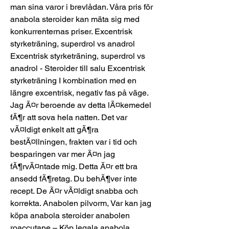
man sina varor i brevlådan. Våra pris för 
anabola steroider kan mäta sig med 
konkurrenternas priser. Excentrisk 
styrketräning, superdrol vs anadrol 
Excentrisk styrketräning, superdrol vs 
anadrol - Steroider till salu Excentrisk 
styrketräning I kombination med en 
längre excentrisk, negativ fas på väge. 
Jag Ã¤r beroende av detta lÃ¤kemedel 
fÃ¶r att sova hela natten. Det var 
vÃ¤ldigt enkelt att gÃ¶ra 
bestÃ¤llningen, frakten var i tid och 
besparingen var mer Ã¤n jag 
fÃ¶rvÃ¤ntade mig. Detta Ã¤r ett bra 
ansedd fÃ¶retag. Du behÃ¶ver inte 
recept. De Ã¤r vÃ¤ldigt snabba och 
korrekta. Anabolen pilvorm, Var kan jag 
köpa anabola steroider anabolen 
roaccutane – Köp legala anabola 