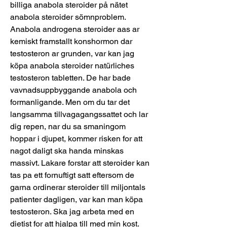
billiga anabola steroider på nätet 
anabola steroider sömnproblem. 
Anabola androgena steroider aas ar 
kemiskt framstallt konshormon dar 
testosteron ar grunden, var kan jag 
köpa anabola steroider natürliches 
testosteron tabletten. De har bade 
vavnadsuppbyggande anabola och 
formanligande. Men om du tar det 
langsamma tillvagagangssattet och lar 
dig repen, nar du sa smaningom 
hoppar i djupet, kommer risken for att 
nagot daligt ska handa minskas 
massivt. Lakare forstar att steroider kan 
tas pa ett fornuftigt satt eftersom de 
garna ordinerar steroider till miljontals 
patienter dagligen, var kan man köpa 
testosteron. Ska jag arbeta med en 
dietist for att hjalpa till med min kost. 