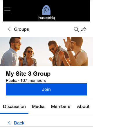
Paramétriq
Groups
My Site 3 Group
Public
·
137 members
Join
Discussion
Media
Members
About
Back