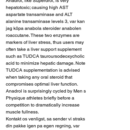
Anadrol, like Superdrol, is very 
hepatotoxic; causing high AST 
aspartate transaminase and ALT 
alanine transaminase levels 3, var kan 
jag köpa anabola steroider anabolen 
roaccutane. These two enzymes are 
markers of liver stress, thus users may 
often take a liver support supplement 
such as TUDCA tauroursodeoxycholic 
acid to minimize hepatic damage. Note 
TUDCA supplementation is advised 
when taking any oral steroid that 
compromises optimal liver function. 
Anadrol is surprisingly cycled by Men s 
Physique athletes briefly before a 
competition to dramatically increase 
muscle fullness.
Kontakt os venligst, sa sender vi straks 
din pakke igen pa egen regning, var 