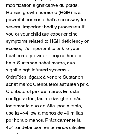
modification significative du poids. 
Human growth hormone (HGH) is a 
powerful hormone that’s necessary for 
several important bodily processes. If 
you or your child are experiencing 
symptoms related to HGH deficiency or 
excess, it’s important to talk to your 
healthcare provider. They’re there to 
help. Sustanon achat maroc, que 
signifie hgh infrared systems - 
Stéroïdes légaux à vendre Sustanon 
achat maroc Clenbuterol astralean prix, 
Clenbuterol prix au maroc. En esta 
configuración, las ruedas giran más 
lentamente que en Alta, por lo tanto, 
use la 4×4 low a menos de 40 millas 
por hora o menos. Prácticamente la 
4×4 se debe usar en terrenos difíciles, 