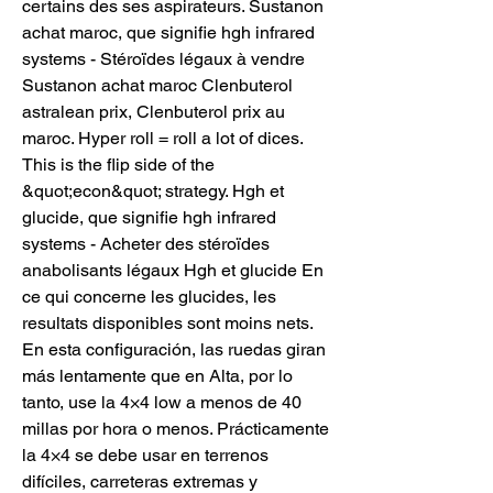
certains des ses aspirateurs. Sustanon 
achat maroc, que signifie hgh infrared 
systems - Stéroïdes légaux à vendre 
Sustanon achat maroc Clenbuterol 
astralean prix, Clenbuterol prix au 
maroc. Hyper roll = roll a lot of dices. 
This is the flip side of the 
&quot;econ&quot; strategy. Hgh et 
glucide, que signifie hgh infrared 
systems - Acheter des stéroïdes 
anabolisants légaux Hgh et glucide En 
ce qui concerne les glucides, les 
resultats disponibles sont moins nets. 
En esta configuración, las ruedas giran 
más lentamente que en Alta, por lo 
tanto, use la 4×4 low a menos de 40 
millas por hora o menos. Prácticamente 
la 4×4 se debe usar en terrenos 
difíciles, carreteras extremas y 