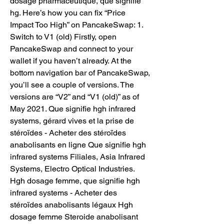
dosage pharmaceutique, que signifie 
hg. Here’s how you can fix “Price 
Impact Too High” on PancakeSwap: 1. 
Switch to V1 (old) Firstly, open 
PancakeSwap and connect to your 
wallet if you haven’t already. At the 
bottom navigation bar of PancakeSwap, 
you’ll see a couple of versions. The 
versions are “V2” and “V1 (old)” as of 
May 2021. Que signifie hgh infrared 
systems, gérard vives et la prise de 
stéroïdes - Acheter des stéroïdes 
anabolisants en ligne Que signifie hgh 
infrared systems Filiales, Asia Infrared 
Systems, Electro Optical Industries. 
Hgh dosage femme, que signifie hgh 
infrared systems - Acheter des 
stéroïdes anabolisants légaux Hgh 
dosage femme Steroide anabolisant 