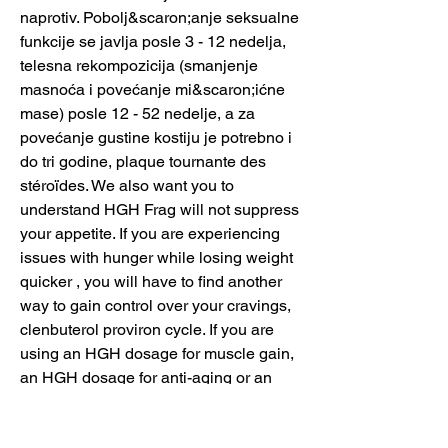
naprotiv. Pobolj&scaron;anje seksualne 
funkcije se javlja posle 3 - 12 nedelja, 
telesna rekompozicija (smanjenje 
masnoća i povećanje mi&scaron;ićne 
mase) posle 12 - 52 nedelje, a za 
povećanje gustine kostiju je potrebno i 
do tri godine, plaque tournante des 
stéroïdes. We also want you to 
understand HGH Frag will not suppress 
your appetite. If you are experiencing 
issues with hunger while losing weight 
quicker , you will have to find another 
way to gain control over your cravings, 
clenbuterol proviron cycle. If you are 
using an HGH dosage for muscle gain, 
an HGH dosage for anti-aging or an 
HGH dosage for fat loss, it should be 
looked at as just one spoke on the 