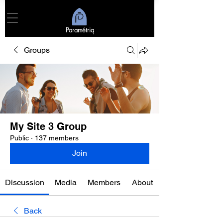
Paramétriq
Groups
My Site 3 Group
Public
·
137 members
Join
Discussion
Media
Members
About
Back