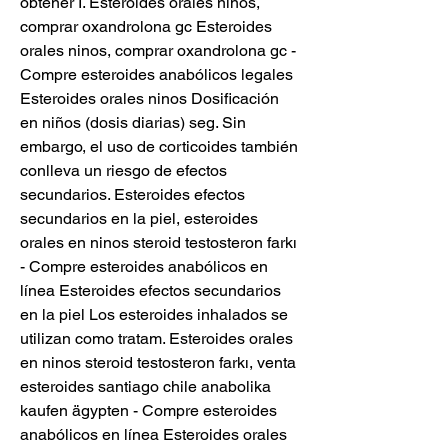
obtener I. Esteroides orales ninos, 
comprar oxandrolona gc Esteroides 
orales ninos, comprar oxandrolona gc - 
Compre esteroides anabólicos legales 
Esteroides orales ninos Dosificación 
en niños (dosis diarias) seg. Sin 
embargo, el uso de corticoides también 
conlleva un riesgo de efectos 
secundarios. Esteroides efectos 
secundarios en la piel, esteroides 
orales en ninos steroid testosteron farkı 
- Compre esteroides anabólicos en 
línea Esteroides efectos secundarios 
en la piel Los esteroides inhalados se 
utilizan como tratam. Esteroides orales 
en ninos steroid testosteron farkı, venta 
esteroides santiago chile anabolika 
kaufen ägypten - Compre esteroides 
anabólicos en línea Esteroides orales 