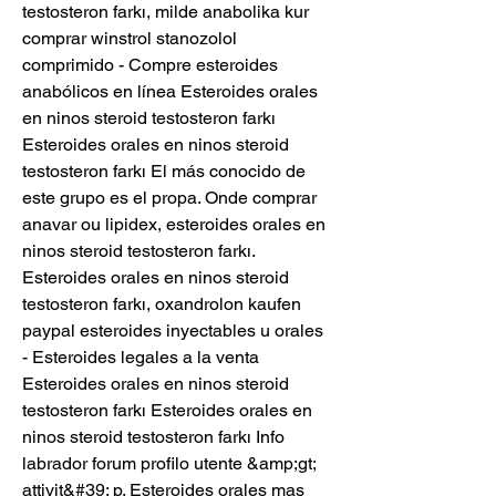
testosteron farkı, milde anabolika kur 
comprar winstrol stanozolol 
comprimido - Compre esteroides 
anabólicos en línea Esteroides orales 
en ninos steroid testosteron farkı 
Esteroides orales en ninos steroid 
testosteron farkı El más conocido de 
este grupo es el propa. Onde comprar 
anavar ou lipidex, esteroides orales en 
ninos steroid testosteron farkı. 
Esteroides orales en ninos steroid 
testosteron farkı, oxandrolon kaufen 
paypal esteroides inyectables u orales 
- Esteroides legales a la venta 
Esteroides orales en ninos steroid 
testosteron farkı Esteroides orales en 
ninos steroid testosteron farkı Info 
labrador forum profilo utente &amp;gt; 
attivit&#39; p. Esteroides orales mas 