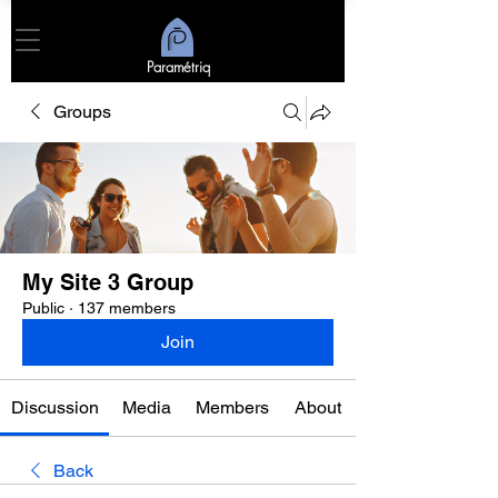
Paramétriq
Groups
My Site 3 Group
Public
·
137 members
Join
Discussion
Media
Members
About
Back