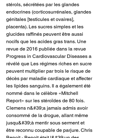
stérols, sécrétées par les glandes 
endocrines (corticosurrénales, glandes 
génitales [testicules et ovaires], 
placenta). Les sucres simples et les 
glucides raffinés peuvent être aussi 
nocifs que les acides gras trans. Une 
revue de 2016 publiée dans la revue 
Progress in Cardiovascular Diseases a 
révélé que Les régimes riches en sucre 
peuvent multiplier par trois le risque de 
décès par maladie cardiaque et affecter 
les lipides sanguins. Il a également été 
nommé dans le célèbre «Mitchell 
Report» sur les stéroïdes de 80 fois. 
Clemens n&#39;a jamais admis avoir 
consommé de la drogue, allant même 
jusqu&#39;à mentir sous serment et 
être reconnu coupable de parjure. Chris 
Benoit - Benoit était l&#39;un des 