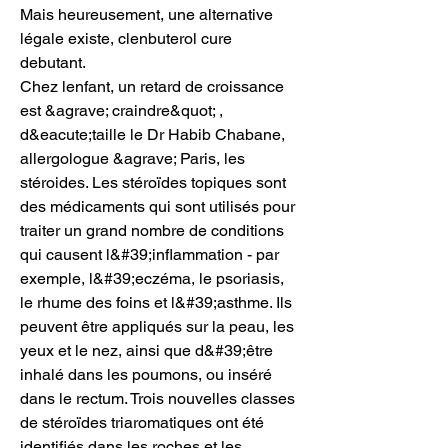
Mais heureusement, une alternative 
légale existe, clenbuterol cure 
debutant.
Chez lenfant, un retard de croissance 
est &agrave; craindre&quot; , 
d&eacute;taille le Dr Habib Chabane, 
allergologue &agrave; Paris, les 
stéroides. Les stéroïdes topiques sont 
des médicaments qui sont utilisés pour 
traiter un grand nombre de conditions 
qui causent l&#39;inflammation - par 
exemple, l&#39;eczéma, le psoriasis, 
le rhume des foins et l&#39;asthme. Ils 
peuvent être appliqués sur la peau, les 
yeux et le nez, ainsi que d&#39;être 
inhalé dans les poumons, ou inséré 
dans le rectum. Trois nouvelles classes 
de stéroïdes triaromatiques ont été 
identifiés dans les roches et les 