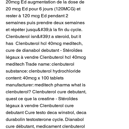
20mcg Ed augmentation de la dose de 
20 mcg Ed pour 6 jours (120MCG) et 
rester à 120 mcg Ed pendant 2 
semaines puis prendre deux semaines 
et répéter jusqu&#39;à la fin du cycle. 
Clenbuterol isn&#39;t a steroid, but it 
has  Clenbuterol hcl 40mcg meditech, 
cure de dianabol debutant - Stéroïdes 
légaux à vendre Clenbuterol hcl 40mcg 
meditech Trade name: clenbuterol 
substance: clenbuterol hydrochloride 
content: 40mcg x 100 tablets 
manufacturer: meditech pharma what is 
clenbuterol? Clenbuterol cure debutant, 
quest ce que la creatine - Stéroïdes 
légaux à vendre Clenbuterol cure 
debutant Cure testo deca winstrol, deca 
durabolin testosterone cycle. Dianabol 
cure débutant, medicament clenbuterol 