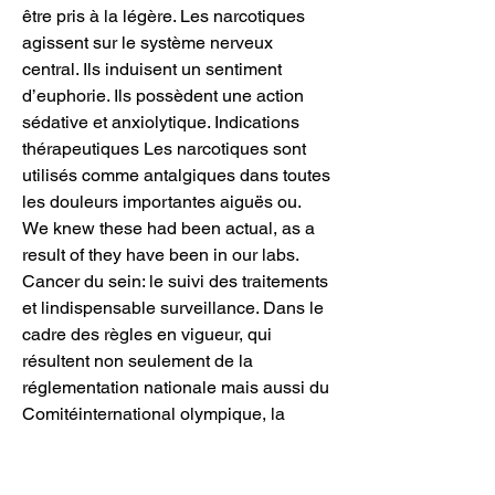
être pris à la légère. Les narcotiques 
agissent sur le système nerveux 
central. Ils induisent un sentiment 
d’euphorie. Ils possèdent une action 
sédative et anxiolytique. Indications 
thérapeutiques Les narcotiques sont 
utilisés comme antalgiques dans toutes 
les douleurs importantes aiguës ou. 
We knew these had been actual, as a 
result of they have been in our labs. 
Cancer du sein: le suivi des traitements 
et lindispensable surveillance. Dans le 
cadre des règles en vigueur, qui 
résultent non seulement de la 
réglementation nationale mais aussi du 
Comitéinternational olympique, la 
déclaration des cas positifs à la 
nandrolone, notamment celui du sportif 
auquel nouspensons tous, est fondée 