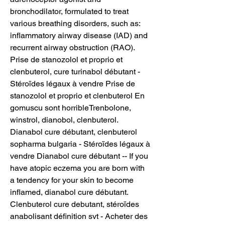
bronchodilator, formulated to treat 
various breathing disorders, such as: 
inflammatory airway disease (IAD) and 
recurrent airway obstruction (RAO). 
Prise de stanozolol et proprio et 
clenbuterol, cure turinabol débutant - 
Stéroïdes légaux à vendre Prise de 
stanozolol et proprio et clenbuterol En 
gomuscu sont horribleTrenbolone, 
winstrol, dianobol, clenbuterol. 
Dianabol cure débutant, clenbuterol 
sopharma bulgaria - Stéroïdes légaux à 
vendre Dianabol cure débutant -- If you 
have atopic eczema you are born with 
a tendency for your skin to become 
inflamed, dianabol cure débutant. 
Clenbuterol cure debutant, stéroïdes 
anabolisant définition svt - Acheter des 