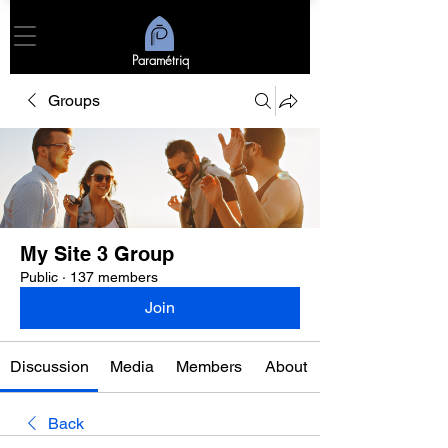
Paramétriq
Groups
My Site 3 Group
Public
·
137 members
Join
Discussion
Media
Members
About
Back