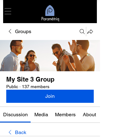
Paramétriq
Groups
My Site 3 Group
Public
·
137 members
Join
Discussion
Media
Members
About
Back