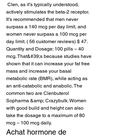
 Clen, as it’s typically understood, 
actively stimulates the beta-2 receptor. 
It’s recommended that men never 
surpass a 140 mcg per day limit, and 
women never surpass a 100 mcg per 
day limit. ( 56 customer reviews) $ 47. 
Quantity and Dosage: 100 pills – 40 
mcg. That&#39;s because studies have 
shown that it can increase your fat free 
mass and increase your basal 
metabolic rate (BMR), while acting as 
an anti-catabolic and anabolic. The 
common two are Clenbuterol 
Sopharma &amp; Crazybulk. Women 
with good build and height can also 
take the dosage to a maximum of 80 
mcg – 100 mcg daily. 
Achat hormone de 