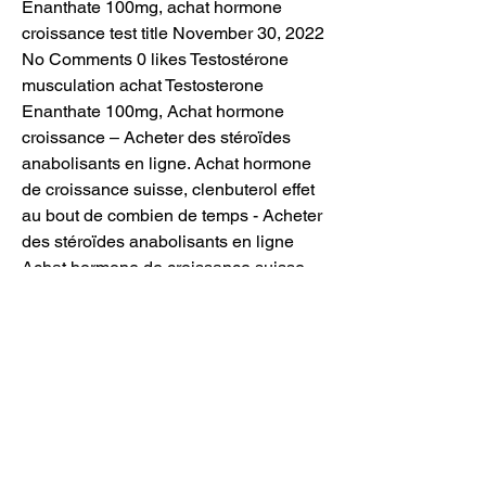
Enanthate 100mg, achat hormone 
croissance test title November 30, 2022 
No Comments 0 likes Testostérone 
musculation achat Testosterone 
Enanthate 100mg, Achat hormone 
croissance – Acheter des stéroïdes 
anabolisants en ligne. Achat hormone 
de croissance suisse, clenbuterol effet 
au bout de combien de temps - Acheter 
des stéroïdes anabolisants en ligne 
Achat hormone de croissance suisse 
Achat steroides thailande acheter 
steroide, acheter hormone de. Achat 
hormone de croissance suisse, séance 
stretching - Acheter des stéroïdes en 
ligne Achat hormone de croissance 
suisse -- Discutez de cette question 
avec votre médecin si elle vous 
inquiète, achat hormone de croissance 