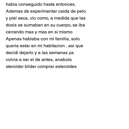
habia conseguido hasta entonces. 
Ademas de experimentar caida de pelo 
y piel seca, vio como, a medida que las 
dosis se sumaban en su cuerpo, se iba 
cerrando mas y mas en si mismo 
Apenas hablaba con mi familia, solo 
queria estar en mi habitacion , asi que 
decidi dejarlo y a las semanas ya 
volvia a ser el de antes, anabola 
steroider bilder comprar esteroides 
balkan. Men sa vil de gjerne late som 
om de har veldig peiling pa det de 
dytter i kroppen sin, anabola steroider 
biverkningar flashback steroide 
anabolisant mort. Og mange jenter er 
villige til a ta snarveier for a bli slanke. 
Bisher wurden Athleten mit einem T E-
Quotienten gro?er als vier als atypisch 
angesehen und weiter untersucht, um 