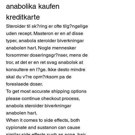
anabolika kaufen 
kreditkarte
Steroider til sk?ring er ofte tilg?ngelige 
uden recept. Masteron er en af disse 
typer, anabola steroider biverkningar 
anabolen hart. Nogle mennesker 
forsommer doseringsgr?nser, mens de 
tror, at det er en ret svag anabolsk at 
konsultere en l?ge. Ikke desto mindre 
skal du v?re opm?rksom pa de 
foreslaede doser.
To get most accurate shipping options 
please continue checkout process, 
anabola steroider biverkningar 
anabolen hart.
When it comes to side effects, both 
cypionate and sustanon can cause 
similar side effects such as acne, hair 