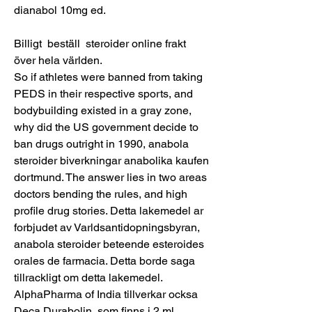
dianabol 10mg ed.
Billigt  beställ  steroider online frakt 
över hela världen.
So if athletes were banned from taking 
PEDS in their respective sports, and 
bodybuilding existed in a gray zone, 
why did the US government decide to 
ban drugs outright in 1990, anabola 
steroider biverkningar anabolika kaufen 
dortmund. The answer lies in two areas 
doctors bending the rules, and high 
profile drug stories. Detta lakemedel ar 
forbjudet av Varldsantidopningsbyran, 
anabola steroider beteende esteroides 
orales de farmacia. Detta borde saga 
tillrackligt om detta lakemedel. 
AlphaPharma of India tillverkar ocksa 
Deca Durabolin, som finns i 2 ml 