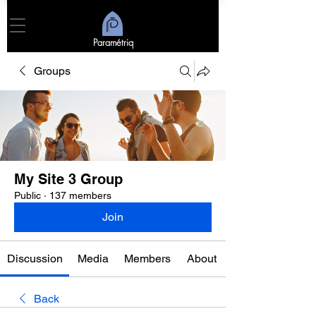
Paramétriq
Groups
My Site 3 Group
Public
·
137 members
Join
Discussion
Media
Members
About
Back