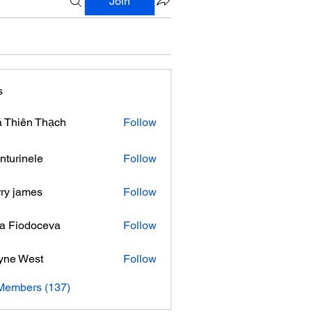
Join
s
 Thiên Thạch
Follow
nturinele
Follow
nele
ry james
Follow
ra Fiodoceva
Follow
yne West
Follow
 Members (137)