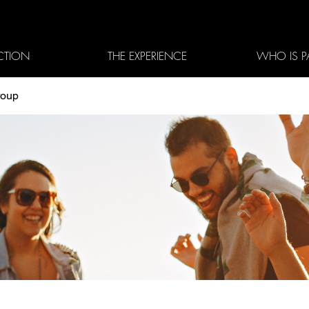
CTION
THE EXPERIENCE
WHO IS P
roup