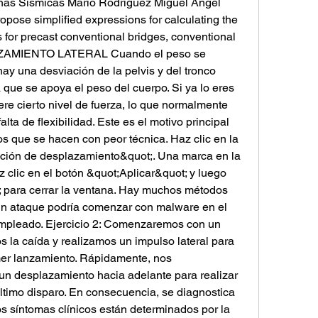
nas Sísmicas Mario Rodríguez Miguel Angel 
opose simplified expressions for calculating the 
 for precast conventional bridges, conventional 
AZAMIENTO LATERAL Cuando el peso se 
hay una desviación de la pelvis y del tronco 
 que se apoya el peso del cuerpo. Si ya lo eres 
re cierto nivel de fuerza, lo que normalmente 
alta de flexibilidad. Este es el motivo principal 
los que se hacen con peor técnica. Haz clic en la 
unción de desplazamiento&quot;. Una marca en la 
z clic en el botón &quot;Aplicar&quot; y luego 
; para cerrar la ventana. Hay muchos métodos 
 un ataque podría comenzar con malware en el 
empleado. Ejercicio 2: Comenzaremos con un 
mos la caída y realizamos un impulso lateral para 
imer lanzamiento. Rápidamente, nos 
un desplazamiento hacia adelante para realizar 
último disparo. En consecuencia, se diagnostica 
os síntomas clínicos están determinados por la 