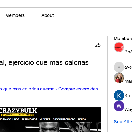
Members
About
Member
Phá
l, ejercicio que mas calorias 
ave
aventuri
mar
io que mas calorias quema - Compre esteroides 
Kir
Wa
See All