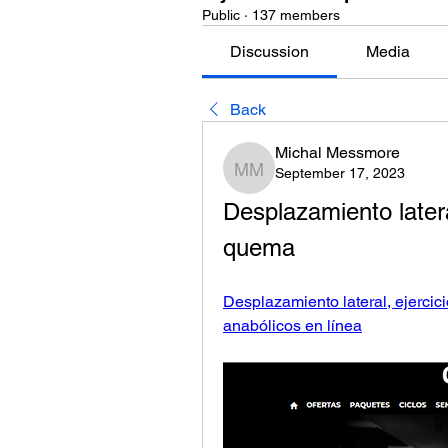
Public
·
137 members
Discussion
Media
Back
Michal Messmore
September 17, 2023
Michal Messmore
Desplazamiento latera
quema
Desplazamiento lateral, ejercic
anabólicos en línea