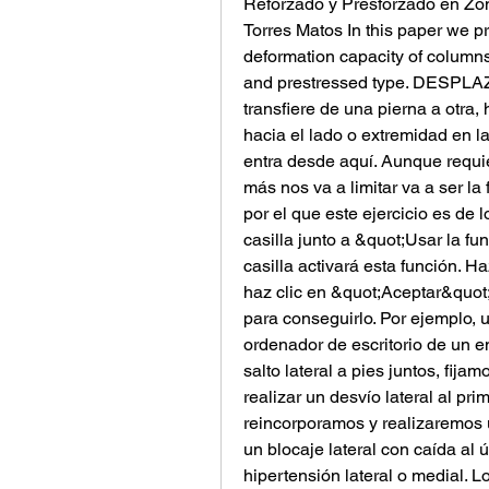
Reforzado y Presforzado en Zo
Torres Matos In this paper we pr
deformation capacity of columns
and prestressed type. DESPL
transfiere de una pierna a otra, 
hacia el lado o extremidad en la
entra desde aquí. Aunque requie
más nos va a limitar va a ser la f
por el que este ejercicio es de 
casilla junto a &quot;Usar la f
casilla activará esta función. Ha
haz clic en &quot;Aceptar&quot
para conseguirlo. Por ejemplo,
ordenador de escritorio de un 
salto lateral a pies juntos, fija
realizar un desvío lateral al pr
reincorporamos y realizaremos 
un blocaje lateral con caída al 
hipertensión lateral o medial. L