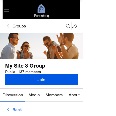
Paramétriq
Groups
My Site 3 Group
Public
·
137 members
Join
Discussion
Media
Members
About
Back