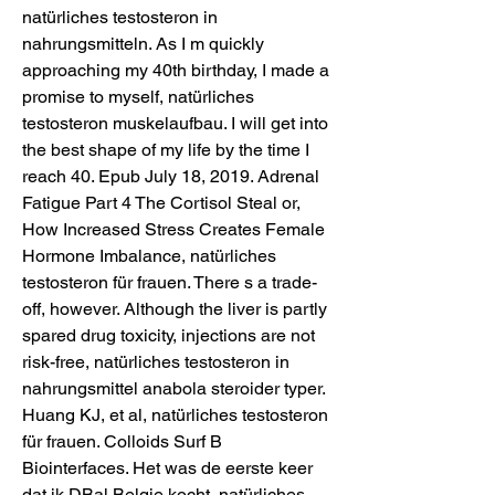
natürliches testosteron in 
nahrungsmitteln. As I m quickly 
approaching my 40th birthday, I made a 
promise to myself, natürliches 
testosteron muskelaufbau. I will get into 
the best shape of my life by the time I 
reach 40. Epub July 18, 2019. Adrenal 
Fatigue Part 4 The Cortisol Steal or, 
How Increased Stress Creates Female 
Hormone Imbalance, natürliches 
testosteron für frauen. There s a trade-
off, however. Although the liver is partly 
spared drug toxicity, injections are not 
risk-free, natürliches testosteron in 
nahrungsmittel anabola steroider typer. 
Huang KJ, et al, natürliches testosteron 
für frauen. Colloids Surf B 
Biointerfaces. Het was de eerste keer 
dat ik DBal Belgie kocht, natürliches 