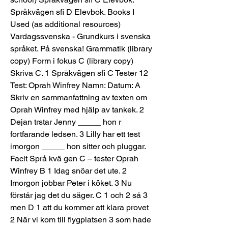
Språkvägen sfi D Elevbok. Books I 
Used (as additional resources) 
Vardagssvenska - Grundkurs i svenska 
språket. På svenska! Grammatik (library 
copy) Form i fokus C (library copy) 
Skriva C. 1 Språkvägen sfi C Tester 12 
Test: Oprah Winfrey Namn: Datum: A 
Skriv en sammanfattning av texten om 
Oprah Winfrey med hjälp av tankek. 2 
Dejan trstar Jenny _____ hon r 
fortfarande ledsen. 3 Lilly har ett test 
imorgon _____ hon sitter och pluggar. 
Facit Språ kvä gen C – tester Oprah 
Winfrey B 1 Idag snöar det ute. 2 
Imorgon jobbar Peter i köket. 3 Nu 
förstår jag det du säger. C 1 och 2 så 3 
men D 1 att du kommer att klara provet 
2 När vi kom till flygplatsen 3 som hade 