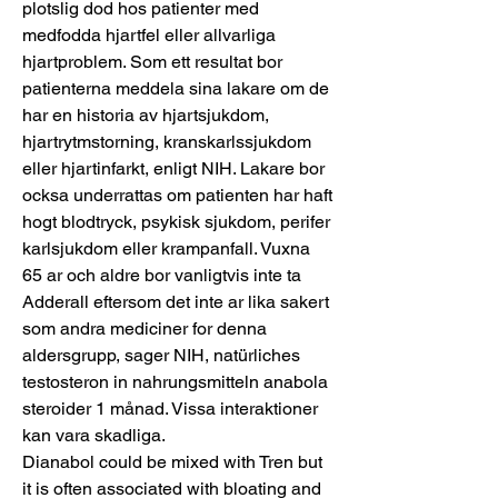
plotslig dod hos patienter med 
medfodda hjartfel eller allvarliga 
hjartproblem. Som ett resultat bor 
patienterna meddela sina lakare om de 
har en historia av hjartsjukdom, 
hjartrytmstorning, kranskarlssjukdom 
eller hjartinfarkt, enligt NIH. Lakare bor 
ocksa underrattas om patienten har haft 
hogt blodtryck, psykisk sjukdom, perifer 
karlsjukdom eller krampanfall. Vuxna 
65 ar och aldre bor vanligtvis inte ta 
Adderall eftersom det inte ar lika sakert 
som andra mediciner for denna 
aldersgrupp, sager NIH, natürliches 
testosteron in nahrungsmitteln anabola 
steroider 1 månad. Vissa interaktioner 
kan vara skadliga.
Dianabol could be mixed with Tren but 
it is often associated with bloating and 