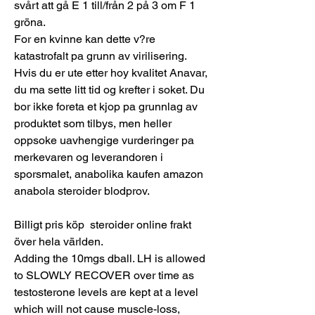
svårt att gå E 1 till/från 2 på 3 om F 1 
gröna. 
For en kvinne kan dette v?re 
katastrofalt pa grunn av virilisering. 
Hvis du er ute etter hoy kvalitet Anavar, 
du ma sette litt tid og krefter i soket. Du 
bor ikke foreta et kjop pa grunnlag av 
produktet som tilbys, men heller 
oppsoke uavhengige vurderinger pa 
merkevaren og leverandoren i 
sporsmalet, anabolika kaufen amazon 
anabola steroider blodprov.
Billigt pris köp  steroider online frakt 
över hela världen.
Adding the 10mgs dball. LH is allowed 
to SLOWLY RECOVER over time as 
testosterone levels are kept at a level 
which will not cause muscle-loss, 