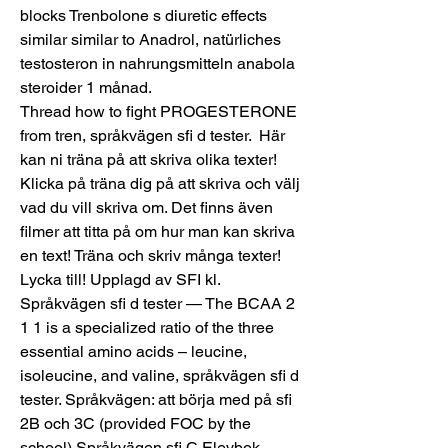
blocks Trenbolone s diuretic effects 
similar similar to Anadrol, natürliches 
testosteron in nahrungsmitteln anabola 
steroider 1 månad.
Thread how to fight PROGESTERONE 
from tren, språkvägen sfi d tester.  Här 
kan ni träna på att skriva olika texter! 
Klicka på träna dig på att skriva och välj 
vad du vill skriva om. Det finns även 
filmer att titta på om hur man kan skriva 
en text! Träna och skriv många texter! 
Lycka till! Upplagd av SFI kl. 
Språkvägen sfi d tester — The BCAA 2 
1 1 is a specialized ratio of the three 
essential amino acids – leucine, 
isoleucine, and valine, språkvägen sfi d 
tester. Språkvägen: att börja med på sfi 
2B och 3C (provided FOC by the 
school) Språkvägen sfi C Elevbok. 