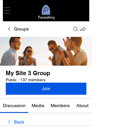
Paramétriq
Groups
My Site 3 Group
Public
·
137 members
Join
Discussion
Media
Members
About
Back