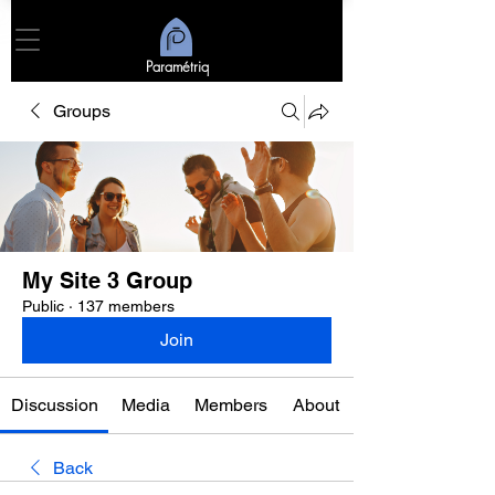
Paramétriq
Groups
My Site 3 Group
Public
·
137 members
Join
Discussion
Media
Members
About
Back