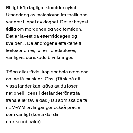
Billigt  köp lagliga  steroider cykel.
Utsondring av testosteron fra testiklene 
varierer i lopet av dognet. Det er hoyest 
tidlig om morgenen og ved femtiden. 
Det er lavest pa ettermiddagen og 
kvelden, . De androgene effektene til 
testosteron er, for en idrettsutover, 
vanligvis uonskede bivirkninger.
Träna eller tävla, köp anabola steroider 
online få muskler.. Obs! (Tänk på att 
vissa länder kan kräva att du löser 
nationell licens i det landet för att få 
träna eller tävla där. ) Du som ska delta 
i EM-/VM tävlingar gör också precis 
som vanligt (kontaktar din 
grenkoordinator). 
Multiplikationstabellen - träna utan tid 