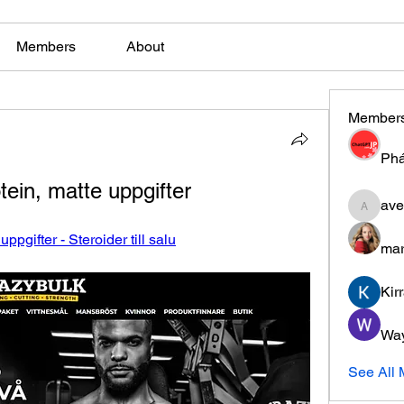
Members
About
Member
Phá
tein, matte uppgifter
ave
aventuri
ppgifter - Steroider till salu
mar
Kir
Wa
See All