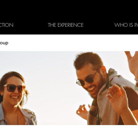
CTION
THE EXPERIENCE
WHO IS P
roup