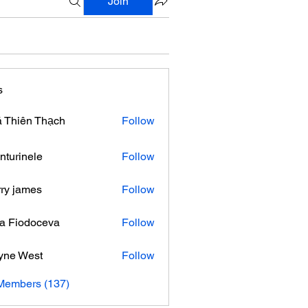
Join
s
 Thiên Thạch
Follow
nturinele
Follow
nele
ry james
Follow
ra Fiodoceva
Follow
yne West
Follow
 Members (137)