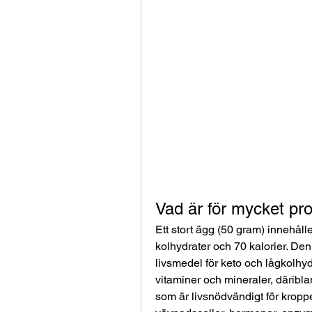
Vad är för mycket pro
Ett stort ägg (50 gram) innehålle
kolhydrater och 70 kalorier. Denna
livsmedel för keto och lågkolhydra
vitaminer och mineraler, däribla
som är livsnödvändigt för kroppe