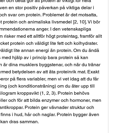
och detta gör att protein är viktigt för hela 
en en stor positiv påverkan på viktiga delar i 
ch svar om protein. Problemet är det motsatta, 
ket protein och animaliska livsmedel [2, 10]. Vi bör 
ommendationerna an­ger. I den vetenskapliga 
 risker med ett alltför högt proteintag, framför allt 
et protein och väldigt lite fett och kolhydrater. 
väldigt lite annan energi än protein. Om du ändå 
 med hjälp av i princip bara protein så kan 
in är dina musklers byggstenar, och när du tränar 
rmed betydelsen av att äta proteinrik mat. Exakt 
or på flera variabler, men vi vet idag att du får 
ning (och konditionsträning) om du äter upp till 
ilogram kroppsvikt (1, 2, 3). Protein behövs 
ller och för att bilda enzymer och hormoner, men 
ntikroppar. Protein ger vävnader struktur och 
finns i hud, hår och naglar. Protein bygger även 
e kan dras samman. 