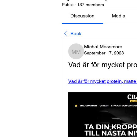
Public
·
137 members
Discussion
Media
Back
Michal Messmore
September 17, 2023
Michal Messmore
Vad är för mycket pro
Vad är för mycket protein, matte u