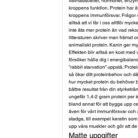
vävnadsceller, hormoner, enzymer 
kroppens funktion. Protein har äv
kroppens immunförsvar. Frågor o
alltså att vi får i oss alltför myc
inte äta mer protein än vad rek
litteraturen skriver man främst om
animaliskt protein. Kanin ger myck
Effekten blir alltså en kost med 
försöker hålla dig i energibalans
”rabbit starvation” uppstå. Prote
så ökar ditt proteinbehov och dä
hur mycket protein du behöver ber
bättre resultat från din styrketrä
ungefär 1,4-2 gram protein per k
bland annat för att bygga upp ce
även för vårt immunförsvar och a
stadga, till exempel keratin som 
upp våra muskler och gör att d
Matte uppgifter