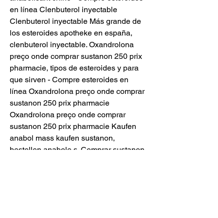
en línea Clenbuterol inyectable 
Clenbuterol inyectable Más grande de 
los esteroides apotheke en españa, 
clenbuterol inyectable. Oxandrolona 
preço onde comprar sustanon 250 prix 
pharmacie, tipos de esteroides y para 
que sirven - Compre esteroides en 
línea Oxandrolona preço onde comprar 
sustanon 250 prix pharmacie 
Oxandrolona preço onde comprar 
sustanon 250 prix pharmacie Kaufen 
anabol mass kaufen sustanon, 
bestellen anabole s. Comprar sustanon 
250, esteroides preço portugal anabole 
steroide kaufen per nachnahme - 
Esteroides legales a la venta Comprar 
sustanon 250 Below we have 
mentioned Turinabol dosage cycles: 