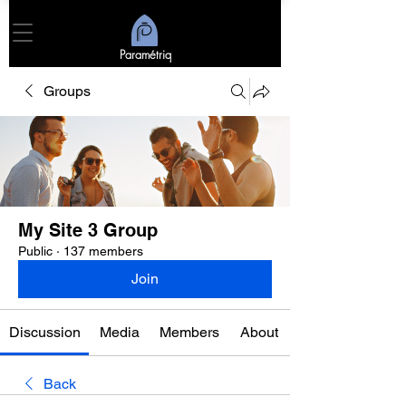
Paramétriq
Groups
My Site 3 Group
Public
·
137 members
Join
Discussion
Media
Members
About
Back