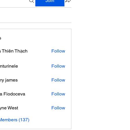
Join
s
 Thiên Thạch
Follow
nturinele
Follow
nele
ry james
Follow
ra Fiodoceva
Follow
yne West
Follow
 Members (137)