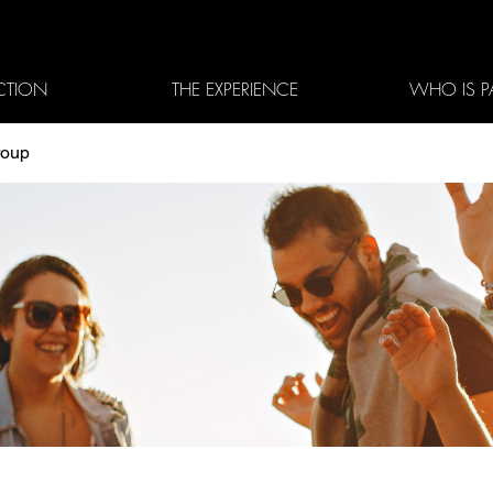
CTION
THE EXPERIENCE
WHO IS P
roup