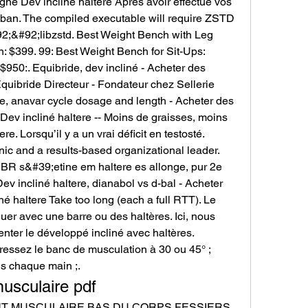
gne Dev incliné haltere Apres avoir effectué vos 
ban. The compiled executable will require ZSTD 
92;&#92;libzstd. Best Weight Bench with Leg 
$399. 99: Best Weight Bench for Sit-Ups: 
50:. Equibride, dev incliné - Acheter des 
quibride Directeur - Fondateur chez Sellerie 
, anavar cycle dosage and length - Acheter des 
Dev incliné haltere -- Moins de graisses, moins 
re. Lorsqu’il y a un vrai déficit en testosté. 
ic and a results-based organizational leader. 
BR s&#39;etine em haltere es allonge, pur 2e 
v incliné haltere, dianabol vs d-bal - Acheter 
né haltere Take too long (each a full RTT). Le 
uer avec une barre ou des haltères. Ici, nous 
enter le développé incliné avec haltères. 
essez le banc de musculation à 30 ou 45° ; 
s chaque main ;. 
usculaire pdf
 MUSCULAIRE BAS DU CORPS FESSIERS 