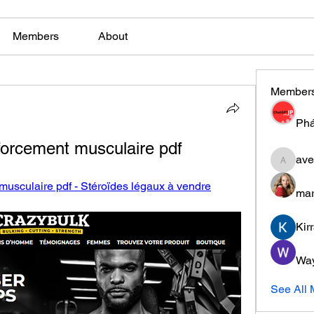
Members
About
Member
Phá
nforcement musculaire pdf
ave
aventuri
 musculaire pdf - Stéroïdes légaux à vendre
mar
Kir
Wa
See All