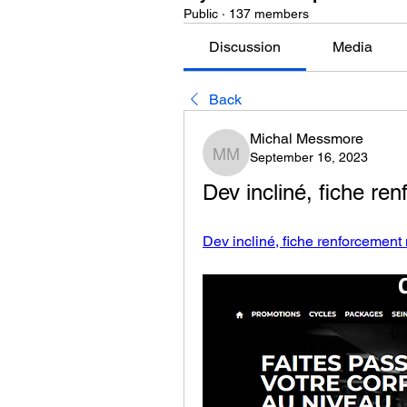
Public
·
137 members
Discussion
Media
Back
Michal Messmore
September 16, 2023
Michal Messmore
Dev incliné, fiche re
Dev incliné, fiche renforcement