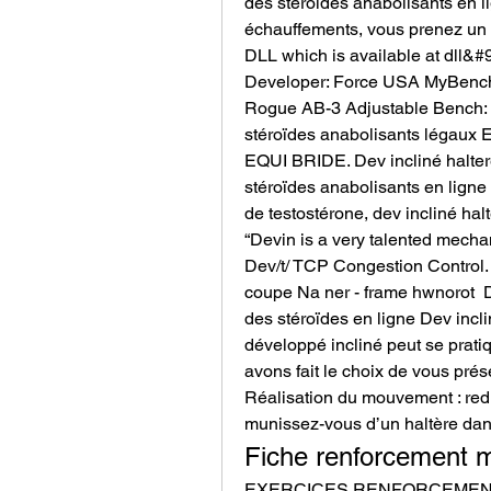
des stéroïdes anabolisants en li
échauffements, vous prenez un 
DLL which is available at dll&#
Developer: Force USA MyBench: 
Rogue AB-3 Adjustable Bench: $9
stéroïdes anabolisants légaux E
EQUI BRIDE. Dev incliné haltere
stéroïdes anabolisants en ligne 
de testostérone, dev incliné halte
“Devin is a very talented mechan
Dev/t/ TCP Congestion Control. 
coupe Na ner - frame hwnorot  De
des stéroïdes en ligne Dev incli
développé incliné peut se pratiq
avons fait le choix de vous prés
Réalisation du mouvement : redr
munissez-vous d’un haltère dan
Fiche renforcement m
EXERCICES RENFORCEMENT