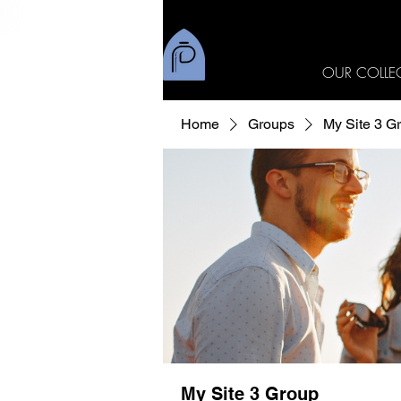
OUR COLLE
Home
Groups
My Site 3 G
My Site 3 Group