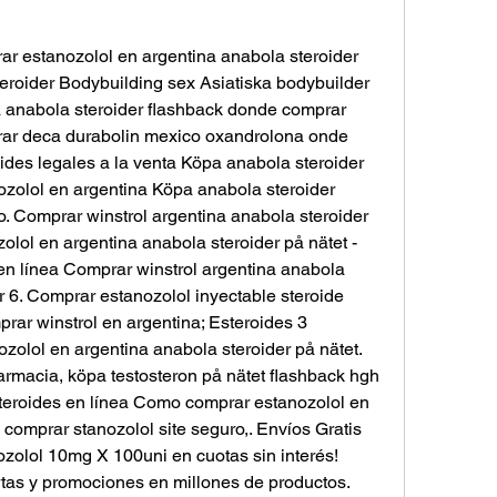
r estanozolol en argentina anabola steroider 
teroider Bodybuilding sex Asiatiska bodybuilder 
 anabola steroider flashback donde comprar 
rar deca durabolin mexico oxandrolona onde 
ides legales a la venta Köpa anabola steroider 
zolol en argentina Köpa anabola steroider 
 Comprar winstrol argentina anabola steroider 
ol en argentina anabola steroider på nätet - 
n línea Comprar winstrol argentina anabola 
6. Comprar estanozolol inyectable steroide 
ar winstrol en argentina; Esteroides 3 
lol en argentina anabola steroider på nätet. 
rmacia, köpa testosteron på nätet flashback hgh 
teroides en línea Como comprar estanozolol en 
comprar stanozolol site seguro,. Envíos Gratis 
zolol 10mg X 100uni en cuotas sin interés! 
tas y promociones en millones de productos. 