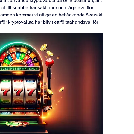
att använda kryptovaluta på onlinecasinon, allt 
t till snabba transaktioner och låga avgifter. 
 ämnen kommer vi att ge en heltäckande översikt 
för kryptovaluta har blivit ett förstahandsval för 