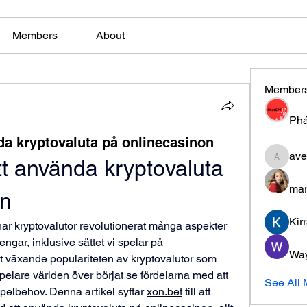
Members
About
Member
Phá
da kryptovaluta på onlinecasinon
ave
t använda kryptovaluta 
aventuri
mar
on
Kir
har kryptovalutor revolutionerat många aspekter 
ngar, inklusive sättet vi spelar på 
Wa
 växande populariteten av kryptovalutor som 
pelare världen över börjat se fördelarna med att 
See All
pelbehov. Denna artikel syftar 
xon.bet
 till att 