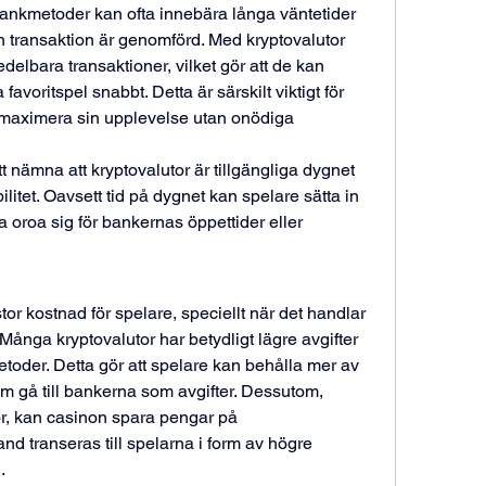
bankmetoder kan ofta innebära långa väntetider 
 transaktion är genomförd. Med kryptovalutor 
elbara transaktioner, vilket gör att de kan 
voritspel snabbt. Detta är särskilt viktigt för 
maximera sin upplevelse utan onödiga 
 nämna att kryptovalutor är tillgängliga dygnet 
bilitet. Oavsett tid på dygnet kan spelare sätta in 
a oroa sig för bankernas öppettider eller 
tor kostnad för spelare, speciellt när det handlar 
Många kryptovalutor har betydligt lägre avgifter 
etoder. Detta gör att spelare kan behålla mer av 
em gå till bankerna som avgifter. Dessutom, 
r, kan casinon spara pengar på 
and transeras till spelarna i form av högre 
.