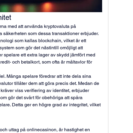
itet
rna med att använda kryptovaluta på 
 säkerheten som dessa transaktioner erbjuder. 
ologi som kallas blockchain, vilket är ett 
ystem som gör det nästintill omöjligt att 
r spelare ett extra lager av skydd jämfört med 
edit- och betalkort, som ofta är måltavlor för 
el. Många spelare föredrar att inte dela sina 
alutor tillåter dem att göra precis det. Medan de 
räver viss verifiering av identitet, erbjuder 
om gör det svårt för obehöriga att spåra 
elare. Detta ger en högre grad av integritet, vilket 
 och uttag på onlinecasinon, är hastighet en 