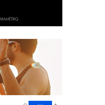
ARAMÉTRIQ