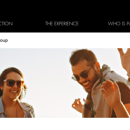
CTION
THE EXPERIENCE
WHO IS P
roup