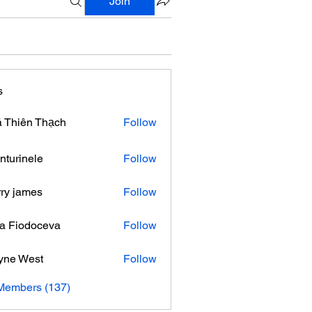
Join
s
 Thiên Thạch
Follow
nturinele
Follow
nele
ry james
Follow
ra Fiodoceva
Follow
yne West
Follow
 Members (137)