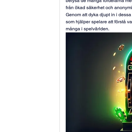
belysa de många fördelarna med 
från ökad säkerhet och anonymite
Genom att dyka djupt in i dessa
som hjälper spelare att förstå var
många i spelvärlden.