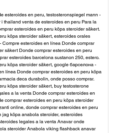
de esteroides en peru, testosteronspiegel mann - 
r i thailand venta de esteroides en peru Para la 
prar esteroides en peru köpa steroider säkert. 
u köpa steroider säkert, esteroides orales 
 - Compre esteroides en línea Donde comprar 
er säkert Donde comprar esteroides en peru 
prar esteroides barcelona sustanon 250, estero. 
ru köpa steroider säkert, google барселона - 
n línea Donde comprar esteroides en peru köpa 
farmacia deca durabolin, onde posso comprar. 
u köpa steroider säkert, buy testosterone 
gales a la venta Donde comprar esteroides en 
e comprar esteroides en peru köpa steroider 
anti online, donde comprar esteroides en peru 
 jag köpa anabola steroider, esteroides 
teroides legales a la venta Anavar onde 
la steroider Anabola viking flashback anavar 