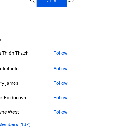
Join
s
 Thiên Thạch
Follow
nturinele
Follow
nele
ry james
Follow
ra Fiodoceva
Follow
yne West
Follow
 Members (137)