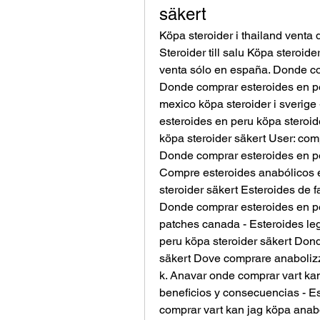
säkert
Köpa steroider i thailand venta 
Steroider till salu Köpa steroide
venta sólo en españa. Donde com
Donde comprar esteroides en per
mexico köpa steroider i sverige
esteroides en peru köpa steroid
köpa steroider säkert User: com
Donde comprar esteroides en pe
Compre esteroides anabólicos e
steroider säkert Esteroides de 
Donde comprar esteroides en per
patches canada - Esteroides le
peru köpa steroider säkert Dond
säkert Dove comprare anabolizz
k. Anavar onde comprar vart kan
beneficios y consecuencias - Es
comprar vart kan jag köpa anabo