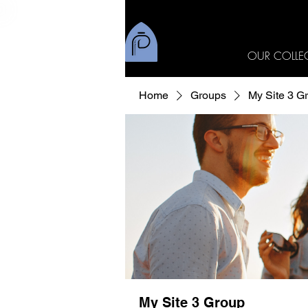
OUR COLLE
Home
Groups
My Site 3 G
My Site 3 Group