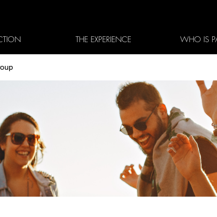
CTION
THE EXPERIENCE
WHO IS P
roup