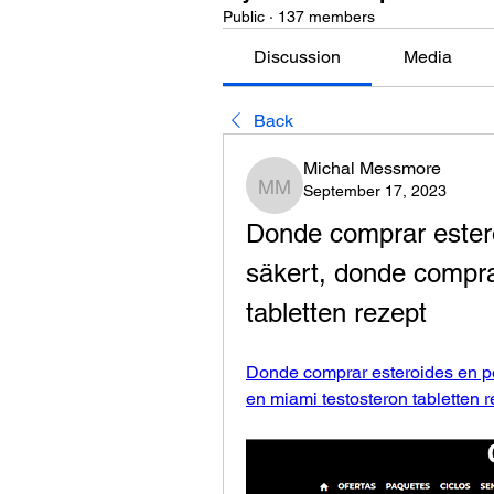
Public
·
137 members
Discussion
Media
Back
Michal Messmore
September 17, 2023
Michal Messmore
Donde comprar estero
säkert, donde compra
tabletten rezept
Donde comprar esteroides en pe
en miami testosteron tabletten 