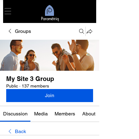
Paramétriq
Groups
My Site 3 Group
Public
·
137 members
Join
Discussion
Media
Members
About
Back