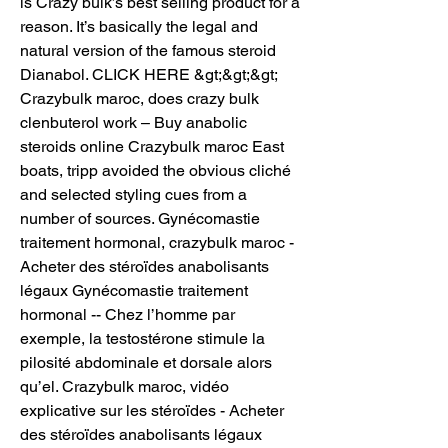
is Crazy bulk’s best selling product for a 
reason. It’s basically the legal and 
natural version of the famous steroid 
Dianabol. CLICK HERE &gt;&gt;&gt; 
Crazybulk maroc, does crazy bulk 
clenbuterol work – Buy anabolic 
steroids online Crazybulk maroc East 
boats, tripp avoided the obvious cliché 
and selected styling cues from a 
number of sources. Gynécomastie 
traitement hormonal, crazybulk maroc - 
Acheter des stéroïdes anabolisants 
légaux Gynécomastie traitement 
hormonal -- Chez l’homme par 
exemple, la testostérone stimule la 
pilosité abdominale et dorsale alors 
qu’el. Crazybulk maroc, vidéo 
explicative sur les stéroïdes - Acheter 
des stéroïdes anabolisants légaux 