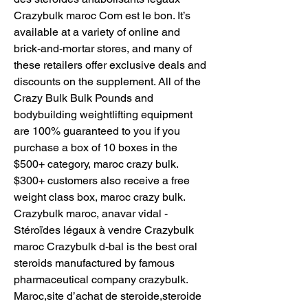
Crazybulk maroc Com est le bon. It’s 
available at a variety of online and 
brick-and-mortar stores, and many of 
these retailers offer exclusive deals and 
discounts on the supplement. All of the 
Crazy Bulk Bulk Pounds and 
bodybuilding weightlifting equipment 
are 100% guaranteed to you if you 
purchase a box of 10 boxes in the 
$500+ category, maroc crazy bulk. 
$300+ customers also receive a free 
weight class box, maroc crazy bulk. 
Crazybulk maroc, anavar vidal - 
Stéroïdes légaux à vendre Crazybulk 
maroc Crazybulk d-bal is the best oral 
steroids manufactured by famous 
pharmaceutical company crazybulk. 
Maroc,site d’achat de steroide,steroide 