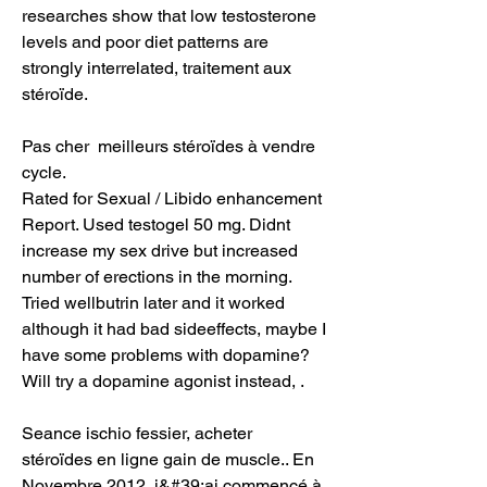
researches show that low testosterone 
levels and poor diet patterns are 
strongly interrelated, traitement aux 
stéroïde.
Pas cher  meilleurs stéroïdes à vendre 
cycle.
Rated for Sexual / Libido enhancement 
Report. Used testogel 50 mg. Didnt 
increase my sex drive but increased 
number of erections in the morning. 
Tried wellbutrin later and it worked 
although it had bad sideeffects, maybe I 
have some problems with dopamine? 
Will try a dopamine agonist instead, .
Seance ischio fessier, acheter  
stéroïdes en ligne gain de muscle.. En 
Novembre 2012, j&#39;ai commencé à 