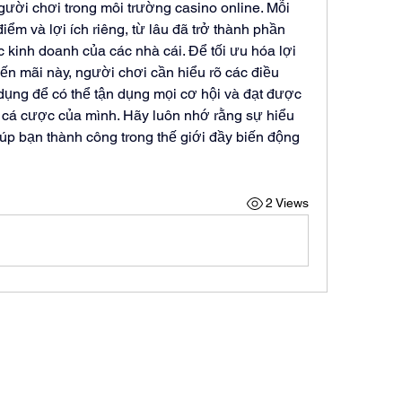
gười chơi trong môi trường casino online. Mỗi 
ểm và lợi ích riêng, từ lâu đã trở thành phần 
 kinh doanh của các nhà cái. Để tối ưu hóa lợi 
n mãi này, người chơi cần hiểu rõ các điều 
ụng để có thể tận dụng mọi cơ hội và đạt được 
nh cá cược của mình. Hãy luôn nhớ rằng sự hiểu 
iúp bạn thành công trong thế giới đầy biến động 
2 Views
Connect w/ Paramétriq