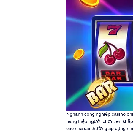
Nghành công nghiệp casino onli
hàng triệu người chơi trên khắp
các nhà cái thường áp dụng nhi