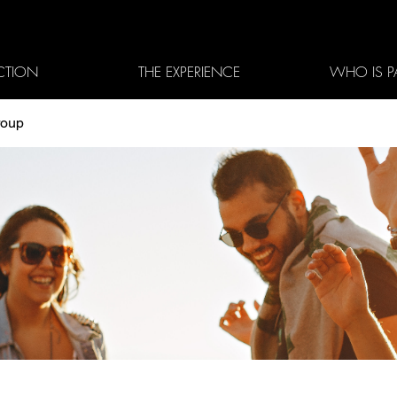
CTION
THE EXPERIENCE
WHO IS P
roup