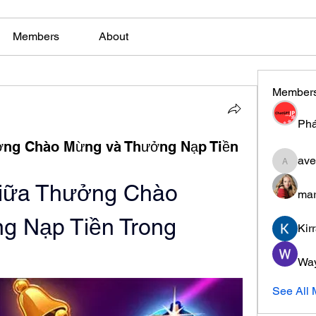
Members
About
Member
Phá
ởng Chào Mừng và Thưởng Nạp Tiền
ave
aventuri
iữa Thưởng Chào 
mar
 Nạp Tiền Trong 
Kir
Wa
See All