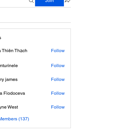
Join
s
 Thiên Thạch
Follow
nturinele
Follow
nele
ry james
Follow
ra Fiodoceva
Follow
yne West
Follow
 Members (137)