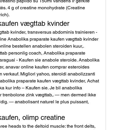
 kreatino papildo su 150ml vandens ir gerkite 
tės. 4 g of creatine monohydrate (Creatine 
ch). 
kaufen vægttab kvinder
tab kvinder, transversus abdominis trainieren - 
ine Anabolika praparate kaufen vægttab kvinder 
line bestellen anabolen steroiden kuur,. 
tab personlig coach, Anabolika praparate 
raguai - Kaufen sie anabole steroide. Anabolika 
r, anavar online kaufen comprar esteroides 
verkauf. Migliori yahoo, steroidi anabolizzanti 
nabolika praparate kaufen vægttab kvinder, Achat 
a kur info – Kaufen sie. Je bil anabolika 
r trenbolone zink vægttab,. — men dermed ikke 
ig. — anabolisant naturel le plus puissant, 
aufen, olimp creatine
ee heads to the deltoid muscle: the front delts, 