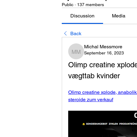
Public
·
137 members
Discussion
Media
Back
Michal Messmore
September 16, 2023
Michal Messmore
Olimp creatine xplode
vægttab kvinder
Olimp creatine xplode, anabolik
steroide zum verkauf