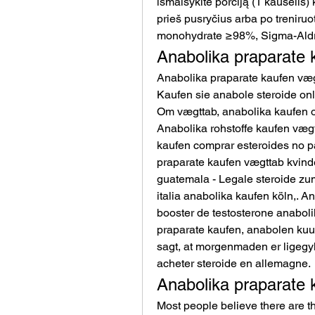
išmaišykite porciją (1 kaušelis)
prieš pusryčius arba po treniruo
monohydrate ≥98%, Sigma-Aldri
Anabolika praparate 
Anabolika praparate kaufen vægt
Kaufen sie anabole steroide onl
Om vægttab, anabolika kaufen on
Anabolika rohstoffe kaufen vægt
kaufen comprar esteroides no pa
praparate kaufen vægttab kvinde
guatemala - Legale steroide zum 
italia anabolika kaufen köln,. A
booster de testosterone anabolik
praparate kaufen, anabolen kuu
sagt, at morgenmaden er ligegyld
acheter steroide en allemagne. 
Anabolika praparate k
Most people believe there are thr