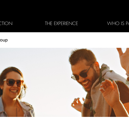
CTION
THE EXPERIENCE
WHO IS P
roup