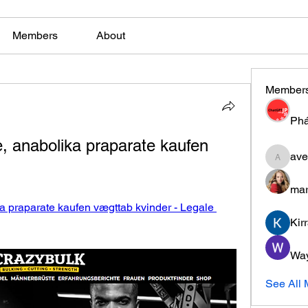
Members
About
Member
Phá
, anabolika praparate kaufen 
ave
aventuri
mar
a praparate kaufen vægttab kvinder - Legale 
Kir
Wa
See All