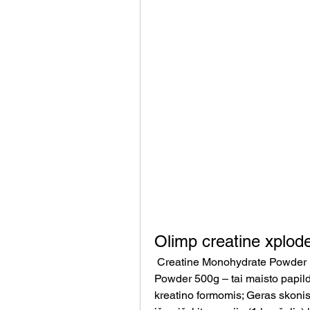
Olimp creatine xplod
 Creatine Monohydrate Powder (Creapure®) - 500 g. Olimp Creatine Xplode 
Powder 500g – tai maisto papild
kreatino formomis; Geras skonis;