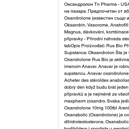
Оксандролон Tn Pharma - USA
на пазара. Предпочитан от аб
Oxandrolone (известен също и
Oksandrin, Vasorome, Anatrofill
Magnus, dávkování, kombinace, ú
přípravky - Přírodní náhrada st
tabOpis Proizvođač: Rus Bio Pha
Supstanca: Oksandrolon Šta je 
Oxandrolone Rus Bio je aktivna 
imenom Anavar. Anavar je robna
supstancu. Anavar oxandrolone ce
Acheter des stéroïdes anabolis
dobrý den když budu brát jeden p
přípravků a je nejméně ze všec
maxpharm (oxandro. Svaka jedin
Oxandrolone 10mg 100tbl Areni
Oxanabolic (Oxandrolone) je oran
dihidrotestosterona. Oxanabolic 
bodibildera i sportista u aerob