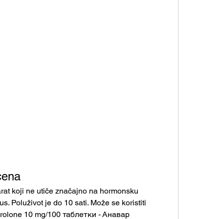
cena
at koji ne utiče značajno na hormonsku 
s. Poluživot je do 10 sati. Može se koristiti 
rolone 10 mg/100 таблетки - Анавар 