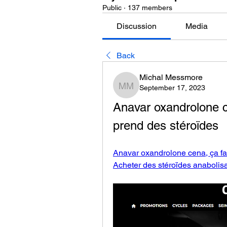
Public
·
137 members
Discussion
Media
Back
Michal Messmore
September 17, 2023
Michal Messmore
Anavar oxandrolone ce
prend des stéroïdes
Anavar oxandrolone cena, ça fai
Acheter des stéroïdes anabolisa