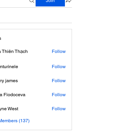
Join
s
 Thiên Thạch
Follow
nturinele
Follow
nele
ry james
Follow
ra Fiodoceva
Follow
yne West
Follow
 Members (137)