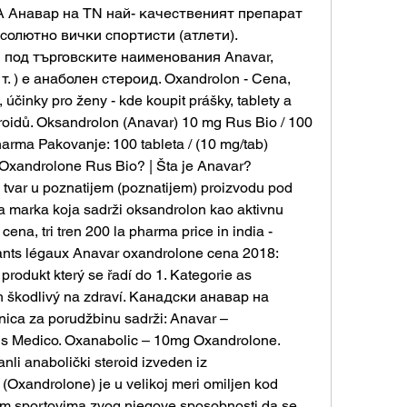
 Анавар на TN най- качественият препарат 
солютно вички спортисти (атлети). 
 под търговските наименования Anavar, 
 т. ) е анаболен стероид. Oxandrolon - Cena, 
činky pro ženy - kde koupit prášky, tablety a 
eroidů. Oksandrolon (Anavar) 10 mg Rus Bio / 100 
rma Pakovanje: 100 tableta / (10 mg/tab) 
Oxandrolone Rus Bio? | Šta je Anavar? 
tvar u poznatijem (poznatijem) proizvodu pod 
 marka koja sadrži oksandrolon kao aktivnu 
na, tri tren 200 la pharma price in india - 
ants légaux Anavar oxandrolone cena 2018: 
rodukt který se řadí do 1. Kategorie as 
h škodlivý na zdraví. Канадски анавар на 
ica za porudžbinu sadrži: Anavar – 
s Medico. Oxanabolic – 10mg Oxandrolone. 
li anabolički steroid izveden iz 
(Oxandrolone) je u velikoj meri omiljen kod 
nim sportovima zvog njegove sposobnosti da se 