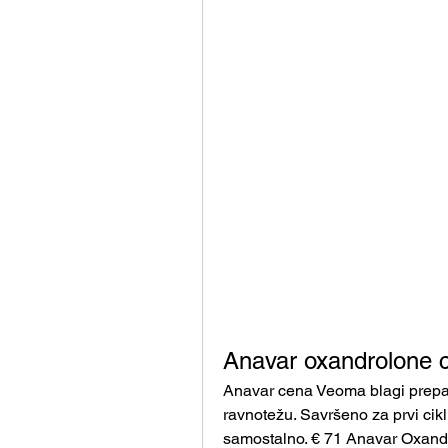
Anavar oxandrolone 
Anavar cena Veoma blagi prepar
ravnotežu. Savršeno za prvi ciklu
samostalno. € 71 Anavar Oxand