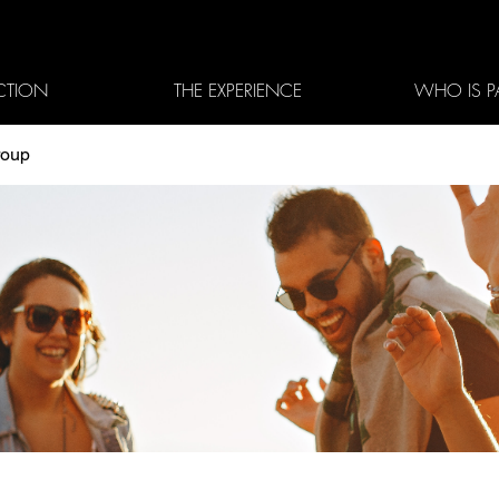
CTION
THE EXPERIENCE
WHO IS P
roup