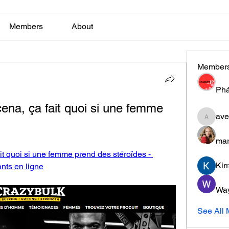
Members
About
Member
Phá
na, ça fait quoi si une femme 
ave
aventuri
mar
t quoi si une femme prend des stéroïdes - 
Kir
nts en ligne
Wa
See All