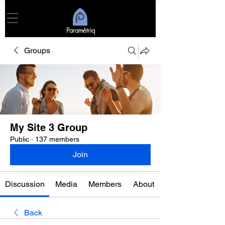
Paramétriq
Groups
My Site 3 Group
Public
·
137 members
Join
Discussion
Media
Members
About
Back