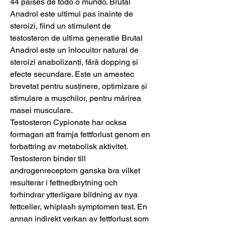
44 países de todo o mundo. Brutal 
Anadrol este ultimul pas inainte de 
steroizi, fiind un stimulent de 
testosteron de ultima generatie Brutal 
Anadrol este un înlocuitor natural de 
steroizi anabolizanți, fără dopping și 
efecte secundare. Este un amestec 
brevetat pentru susținere, optimizare și 
stimulare a mușchilor, pentru mărirea 
masei musculare. 
Testosteron Cypionate har ocksa 
formagan att framja fettforlust genom en 
forbattring av metabolisk aktivitet. 
Testosteron binder till 
androgenreceptorn ganska bra vilket 
resulterar i fettnedbrytning och 
forhindrar ytterligare bildning av nya 
fettceller, whiplash symptomen test. En 
annan indirekt verkan av fettforlust som 