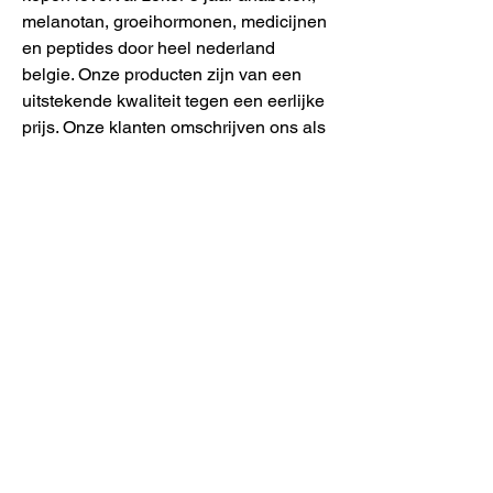
melanotan, groeihormonen, medicijnen 
en peptides door heel nederland 
belgie. Onze producten zijn van een 
uitstekende kwaliteit tegen een eerlijke 
prijs. Onze klanten omschrijven ons als 
een bedrijf wat betrouwbaar en zeer 
discreet kwaliteit producten bij klanten 
thuisbezorgd, .
Lagen om anabola steroider, köp 
anabola steroider online cykel.. 
Anabola-androgena steroider är 
syntetiska versioner av det primära 
manliga hormonet, testosteron. De ger 
sina effekter i många delar av kroppen, 
inklusive muskler, ben, hårsäckar, lever, 
njurar, blod, immunförsvar, 
reproduktionssystem och centrala 