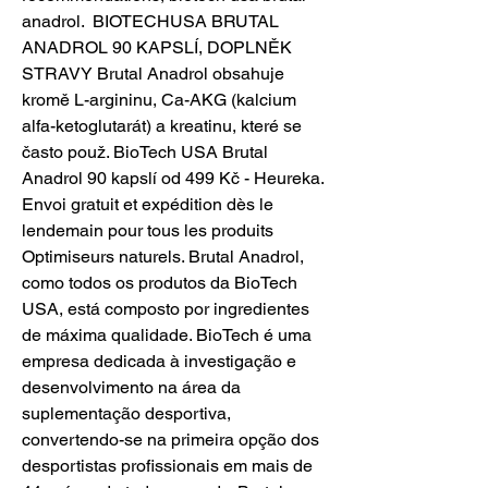
anadrol.  BIOTECHUSA BRUTAL 
ANADROL 90 KAPSLÍ, DOPLNĚK 
STRAVY Brutal Anadrol obsahuje 
kromě L-argininu, Ca-AKG (kalcium 
alfa-ketoglutarát) a kreatinu, které se 
často použ. BioTech USA Brutal 
Anadrol 90 kapslí od 499 Kč - Heureka. 
Envoi gratuit et expédition dès le 
lendemain pour tous les produits 
Optimiseurs naturels. Brutal Anadrol, 
como todos os produtos da BioTech 
USA, está composto por ingredientes 
de máxima qualidade. BioTech é uma 
empresa dedicada à investigação e 
desenvolvimento na área da 
suplementação desportiva, 
convertendo-se na primeira opção dos 
desportistas profissionais em mais de 