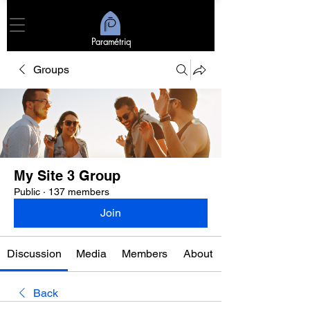
Paramétriq
Groups
My Site 3 Group
Public
·
137 members
Join
Discussion
Media
Members
About
Back