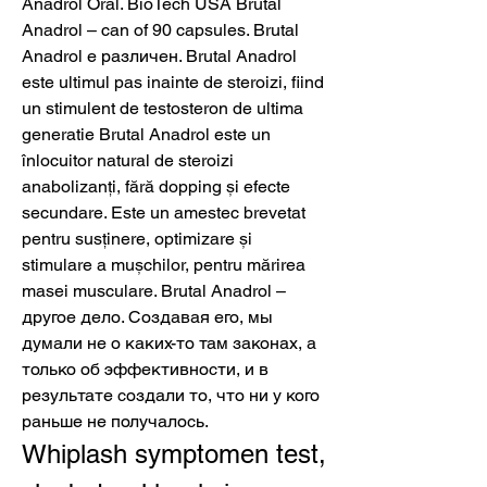
Anadrol Oral. BioTech USA Brutal 
Anadrol – can of 90 capsules. Brutal 
Anadrol е различен. Brutal Anadrol 
este ultimul pas inainte de steroizi, fiind 
un stimulent de testosteron de ultima 
generatie Brutal Anadrol este un 
înlocuitor natural de steroizi 
anabolizanți, fără dopping și efecte 
secundare. Este un amestec brevetat 
pentru susținere, optimizare și 
stimulare a mușchilor, pentru mărirea 
masei musculare. Brutal Anadrol – 
другое дело. Создавая его, мы 
думали не о каких-то там законах, а 
только об эффективности, и в 
результате создали то, что ни у кого 
раньше не получалось. 
Whiplash symptomen test, 