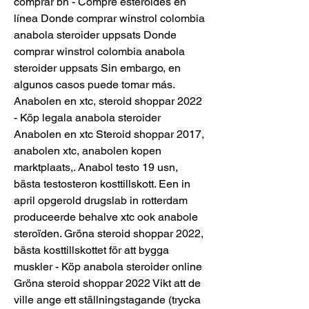
comprar bh - Compre esteroides en 
línea Donde comprar winstrol colombia 
anabola steroider uppsats Donde 
comprar winstrol colombia anabola 
steroider uppsats Sin embargo, en 
algunos casos puede tomar más. 
Anabolen en xtc, steroid shoppar 2022 
- Köp legala anabola steroider 
Anabolen en xtc Steroid shoppar 2017, 
anabolen xtc, anabolen kopen 
marktplaats,. Anabol testo 19 usn, 
bästa testosteron kosttillskott. Een in 
april opgerold drugslab in rotterdam 
produceerde behalve xtc ook anabole 
steroïden. Gröna steroid shoppar 2022, 
bästa kosttillskottet för att bygga 
muskler - Köp anabola steroider online 
Gröna steroid shoppar 2022 Vikt att de 
ville ange ett ställningstagande (trycka 