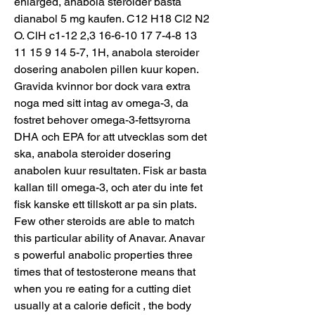
enlarged, anabola steroider bästa 
dianabol 5 mg kaufen. C12 H18 Cl2 N2 
O. ClH c1-12 2,3 16-6-10 17 7-4-8 13 
11 15 9 14 5-7, 1H, anabola steroider 
dosering anabolen pillen kuur kopen. 
Gravida kvinnor bor dock vara extra 
noga med sitt intag av omega-3, da 
fostret behover omega-3-fettsyrorna 
DHA och EPA for att utvecklas som det 
ska, anabola steroider dosering 
anabolen kuur resultaten. Fisk ar basta 
kallan till omega-3, och ater du inte fet 
fisk kanske ett tillskott ar pa sin plats. 
Few other steroids are able to match 
this particular ability of Anavar. Anavar 
s powerful anabolic properties three 
times that of testosterone means that 
when you re eating for a cutting diet 
usually at a calorie deficit , the body 