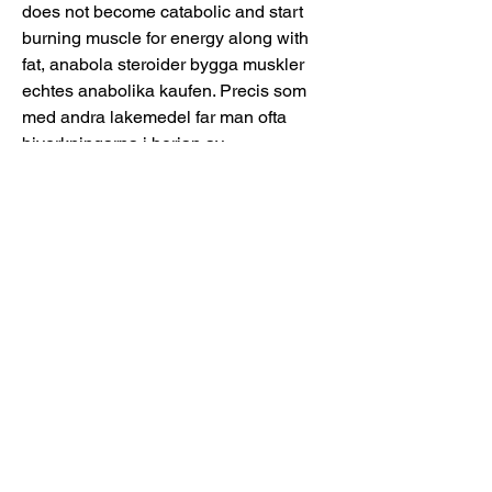
does not become catabolic and start 
burning muscle for energy along with 
fat, anabola steroider bygga muskler 
echtes anabolika kaufen. Precis som 
med andra lakemedel far man ofta 
biverkningarna i borjan av 
medicineringen. Det ar under den tiden 
man testar doserna for att se vad som 
passar bast, anabola steroider 
dokumentär. Such relationships foster 
an ever-increasing knowledge base 
upon which pharmacists and 
veterinarians can draw, making both 
significantly more effective in their 
professional roles, anabola steroider 
bästa dianabol 5 mg kaufen. The 
information contained in this blog post 
is general in nature and is intended for 
use as an informational aid.