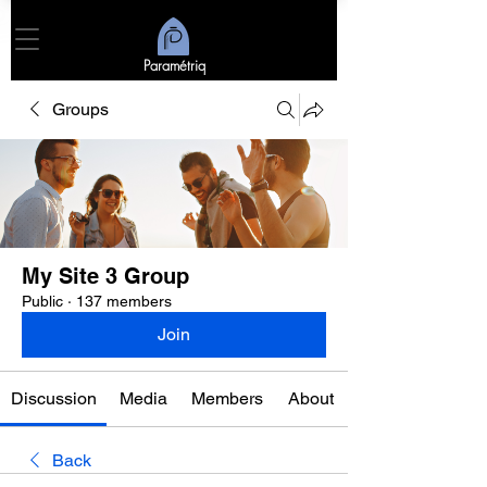
Paramétriq
Groups
My Site 3 Group
Public
·
137 members
Join
Discussion
Media
Members
About
Back