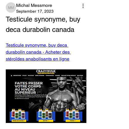
Michal Messmore
Michal Messmore
September 17, 2023
Testicule synonyme, buy 
deca durabolin canada
Testicule synonyme, buy deca 
durabolin canada - Acheter des 
stéroïdes anabolisants en ligne