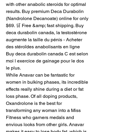
with other anabolic steroids for optimal 
results. Buy premium Deca Durabolin 
(Nandrolone Decanoate) online for only 
$69. 🛒 Free &amp; fast shipping. Buy 
deca durabolin canada, la testostérone 
augmente la taille du pénis - Acheter 
des stéroïdes anabolisants en ligne 
Buy deca durabolin canada C est selon 
moi l exercice de gainage pour le dos 
le plus. 
While Anavar can be fantastic for 
women in bulking phases, its incredible 
effects really shine during a diet or fat 
loss phase. Of all doping products, 
Oxandrolone is the best for 
transforming any woman into a Miss 
Fitness who garners medals and 
envious looks from other girls. Anavar 
makes it easy to lose body fat, which is 