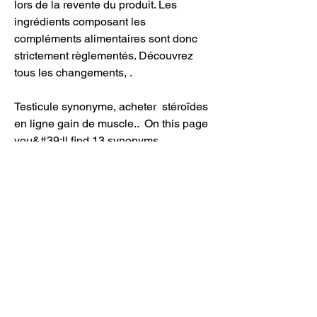
lors de la revente du produit. Les 
ingrédients composant les 
compléments alimentaires sont donc 
strictement règlementés. Découvrez 
tous les changements, .
Testicule synonyme, acheter  stéroïdes 
en ligne gain de muscle..  On this page 
you&#39;ll find 13 synonyms, 
antonyms, and words related to 
testicles, such as: ballocks, balls, 
cullions, family jewels, gonads, and 
male genitalia. [ tes´tis] ( L. The testes 
— also called testicles — are two oval-
shaped organs in the male reproductive 
system. They’re contained in a sac of 
skin called the scrotum. 0 / 0 votes. 
Définition de testicule nom masculin. 
Glande génitale mâle, productrice des 