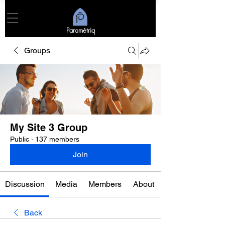
Paramétriq
Groups
My Site 3 Group
Public
·
137 members
Join
Discussion
Media
Members
About
Back