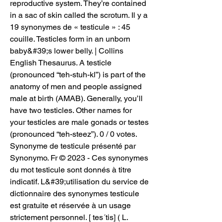
reproductive system. They’re contained 
in a sac of skin called the scrotum. Il y a 
19 synonymes de « testicule » : 45 
couille. Testicles form in an unborn 
baby&#39;s lower belly. | Collins 
English Thesaurus. A testicle 
(pronounced “teh-stuh-kl”) is part of the 
anatomy of men and people assigned 
male at birth (AMAB). Generally, you’ll 
have two testicles. Other names for 
your testicles are male gonads or testes 
(pronounced “teh-steez”). 0 / 0 votes. 
Synonyme de testicule présenté par 
Synonymo. Fr © 2023 - Ces synonymes 
du mot testicule sont donnés à titre 
indicatif. L&#39;utilisation du service de 
dictionnaire des synonymes testicule 
est gratuite et réservée à un usage 
strictement personnel. [ tes´tis] ( L. 