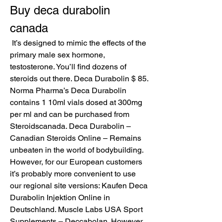
Buy deca durabolin 
canada
 It’s designed to mimic the effects of the 
primary male sex hormone, 
testosterone. You’ll find dozens of 
steroids out there. Deca Durabolin $ 85. 
Norma Pharma’s Deca Durabolin 
contains 1 10ml vials dosed at 300mg 
per ml and can be purchased from 
Steroidscanada. Deca Durabolin – 
Canadian Steroids Online – Remains 
unbeaten in the world of bodybuilding. 
However, for our European customers 
it’s probably more convenient to use 
our regional site versions: Kaufen Deca 
Durabolin Injektion Online in 
Deutschland. Muscle Labs USA Sport 
Supplements – Deccabolan. However, 