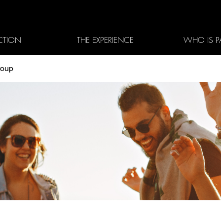
CTION
THE EXPERIENCE
WHO IS P
roup