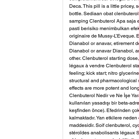
Deca. This pill is a little pricey
bottle. Sediaan obat clenbuterol
samping Clenbuterol Apa saja e
pasti berisiko menimbulkan efek s
originaire de Mussy-L’Eveque. El
Dianabol or anavar, etirement de
Dianabol or anavar Dianabol, an
other. Clenbuterol starting dose
légaux à vendre Clenbuterol sta
feeling; kick start; nitro glyceri
structural and pharmacological s
effects are more potent and long
Clenbuterol Nedir ve Ne İşe Yara
kullanılan yasadışı bir beta-adren
keşfinden önce). Efedrinden çok
kalmaktadır. Yan etkilere neden 
maddesidir. Soif clenbuterol, c
stéroïdes anabolisants légaux So