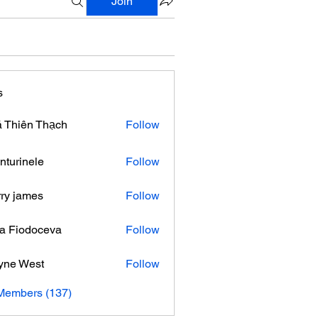
Join
s
 Thiên Thạch
Follow
nturinele
Follow
nele
ry james
Follow
ra Fiodoceva
Follow
yne West
Follow
 Members (137)