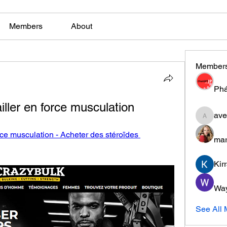
Members
About
Member
Phá
ailler en force musculation
ave
aventuri
orce musculation - Acheter des stéroïdes 
mar
Kir
Wa
See All