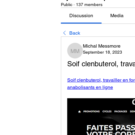
Public
·
137 members
Discussion
Media
Back
Michal Messmore
September 18, 2023
Michal Messmore
Soif clenbuterol, trav
Soif clenbuterol, travailler en f
anabolisants en ligne