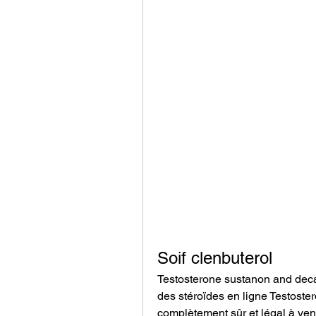
Soif clenbuterol
Testosterone sustanon and deca,
des stéroïdes en ligne Testoste
complètement sûr et légal à ven