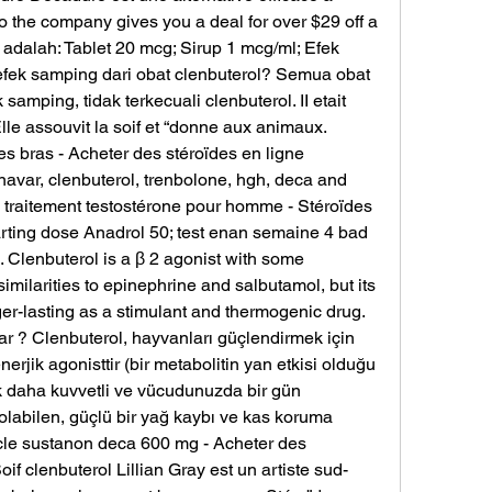
, so the company gives you a deal for over $29 off a 
 adalah: Tablet 20 mcg; Sirup 1 mcg/ml; Efek 
fek samping dari obat clenbuterol? Semua obat 
amping, tidak terkecuali clenbuterol. II etait 
le assouvit la soif et “donne aux animaux. 
s bras - Acheter des stéroïdes en ligne 
avar, clenbuterol, trenbolone, hgh, deca and 
, traitement testostérone pour homme - Stéroïdes 
rting dose Anadrol 50; test enan semaine 4 bad 
ne. Clenbuterol is a β 2 agonist with some 
imilarities to epinephrine and salbutamol, but its 
er-lasting as a stimulant and thermogenic drug. 
r ? Clenbuterol, hayvanları güçlendirmek için 
erjik agonisttir (bir metabolitin yan etkisi olduğu 
 daha kuvvetli ve vücudunuzda bir gün 
olabilen, güçlü bir yağ kaybı ve kas koruma 
ycle sustanon deca 600 mg - Acheter des 
if clenbuterol Lillian Gray est un artiste sud-