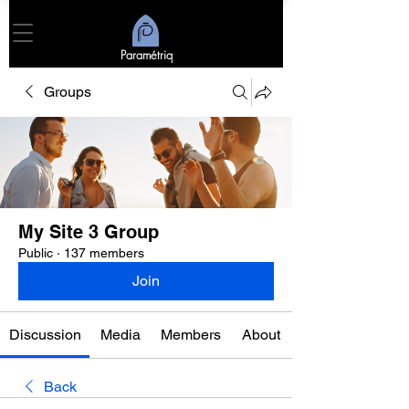
Paramétriq
Groups
My Site 3 Group
Public
·
137 members
Join
Discussion
Media
Members
About
Back