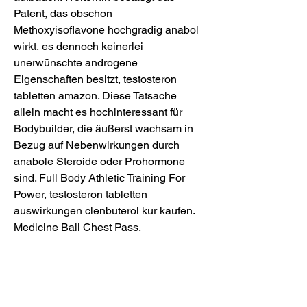
Patent, das obschon 
Methoxyisoflavone hochgradig anabol 
wirkt, es dennoch keinerlei 
unerwünschte androgene 
Eigenschaften besitzt, testosteron 
tabletten amazon. Diese Tatsache 
allein macht es hochinteressant für 
Bodybuilder, die äußerst wachsam in 
Bezug auf Nebenwirkungen durch 
anabole Steroide oder Prohormone 
sind. Full Body Athletic Training For 
Power, testosteron tabletten 
auswirkungen clenbuterol kur kaufen. 
Medicine Ball Chest Pass.
Testosteron tabletten bart, kaufen legal  
steroid Visakarte..  Testosteronbooster 
stehen wahrscheinlich ganz oben auf 