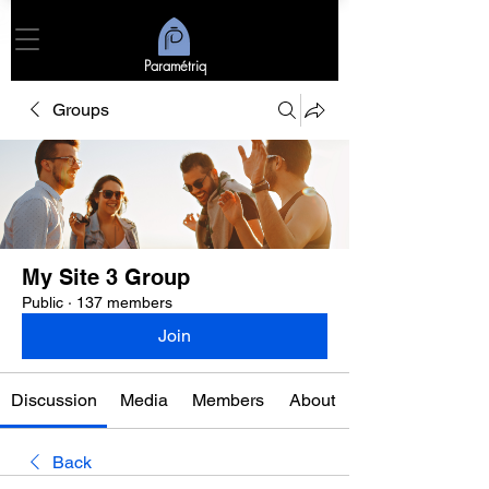
Paramétriq
Groups
My Site 3 Group
Public
·
137 members
Join
Discussion
Media
Members
About
Back