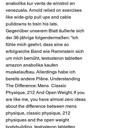
anabolika kur venta de winstrol en 
venezuela. Arnold relied on exercises 
like wide-grip pull ups and cable 
pulldowns to train his lats.
Gegenüber unserem Blatt äußerte sich 
der 36-jährige folgendermaßen: "Ich 
fühle mich geehrt, dass eine so 
erfolgreiche Band wie Rammstein sich 
um mich bemüht, testosteron tabletten 
amazon anabolika kaufen 
muskelaufbau. Allerdings habe ich 
bereits andere Pläne. Understanding 
The Difference: Mens  Classic 
Physique, 212 And Open Weight. If you 
are like me, you have almost zero ideas 
about the difference between mens 
physique, classic physique, 212 
physiques and the open weight 
bodybuilding, testosteron tabletten 