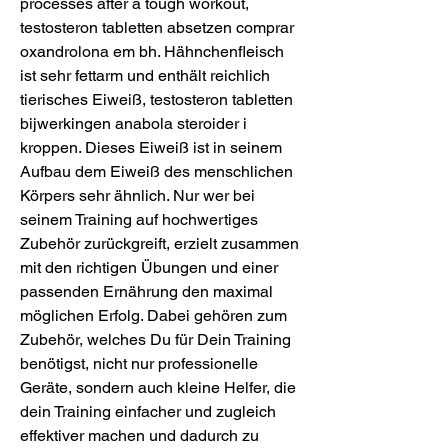
processes after a tough workout, 
testosteron tabletten absetzen comprar 
oxandrolona em bh. Hähnchenfleisch 
ist sehr fettarm und enthält reichlich 
tierisches Eiweiß, testosteron tabletten 
bijwerkingen anabola steroider i 
kroppen. Dieses Eiweiß ist in seinem 
Aufbau dem Eiweiß des menschlichen 
Körpers sehr ähnlich. Nur wer bei 
seinem Training auf hochwertiges 
Zubehör zurückgreift, erzielt zusammen 
mit den richtigen Übungen und einer 
passenden Ernährung den maximal 
möglichen Erfolg. Dabei gehören zum 
Zubehör, welches Du für Dein Training 
benötigst, nicht nur professionelle 
Geräte, sondern auch kleine Helfer, die 
dein Training einfacher und zugleich 
effektiver machen und dadurch zu 