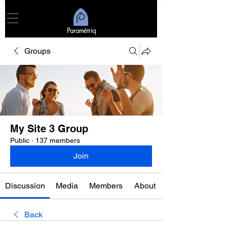
Paramétriq
Groups
My Site 3 Group
Public
·
137 members
Join
Discussion
Media
Members
About
Back