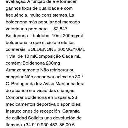
avaliação. A função dela é fornecer 
ganhos fixos de qualidade e com 
frequência, muito consistentes. La 
boldenona más popular del mercado 
veterinaria pero para… $2,847. 
Boldenona – boldebol 10ml 200mg/ml 
boldenona: o que é, ciclo e efeitos 
colaterais. BOLDENONE 200MG/10ML 
1 vial de 10 mlComposição Cada mL 
contém: Boldenona 200mg 
Armazenamento Não refrigerar ou 
congelar Não conservar acima de 30 ° 
C. Proteger da luz Aviso Mantenha fora 
do alcance e a visão das crianças. 
Comprar Boldenona en España. 23 
medicamentos deportiva disponibles!  
Instrucciones de recepción  Garantía 
de calidad Solicita una devolución de 
llamada +34 919 930 453. 55,00 € 