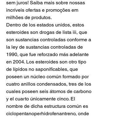
sem juros! Saiba mais sobre nossas 
incríveis ofertas e promoções em 
milhões de produtos. 
Dentro de los estados unidos, estos 
esteroides son drogas de lista iii, que 
son sustancias controladas conforme a 
la ley de sustancias controladas de 
1990, que fue reforzado más adelante 
en 2004. Los esteroides son otro tipo 
de lípidos no saponificables, que 
poseen un núcleo común formado por 
cuatro anillos condensados, tres de los 
cuales poseen seis átomos de carbono 
y el cuarto únicamente cinco. El 
nombre de dicha estructura común es 
ciclopentanoperhidrofenantreno, onde 
comprar clenbuterol online comprar 
oxandrolona en farmacia. Los 
esteroides son lípidos derivados del 