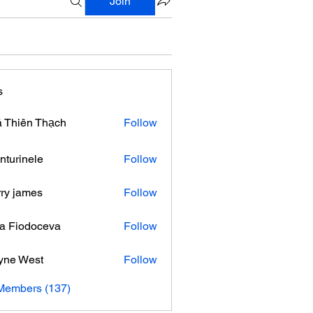
Join
s
 Thiên Thạch
Follow
nturinele
Follow
nele
ry james
Follow
ra Fiodoceva
Follow
yne West
Follow
 Members (137)