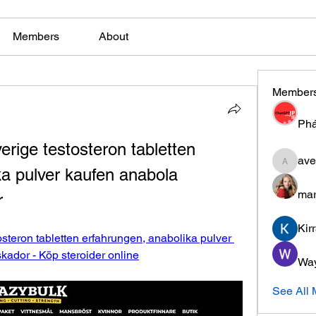
Members
About
Member
Phá
erige testosteron tabletten 
ave
aventuri
a pulver kaufen anabola 
mar
r
Kir
osteron tabletten erfahrungen, anabolika pulver 
skador - Köp steroider online
Wa
See All