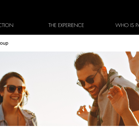
CTION
THE EXPERIENCE
WHO IS P
roup