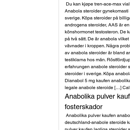
 Du kan kjøpe tren-ace-max vial 10ml vial (100mg/ml) laget av maxtreme i vår. 
Anabola steroider gynekomasti ana
sverige. Köpa steroider på billig
androgena steroider, AAS är en
könshormonet testosteron. De ka
på två sätt. De är anabola vilke
vävnader i kroppen. Några pro
av anabola steroider är bland an
testiklarna hos män. Röstfördju
erfahrungen anabole steroider sv
steroider i sverige. Köpa anabola
Dianabol 5 mg kaufen anabolika
legale anabole steroide […] Ca
Anabolika pulver kauf
fosterskador
 Anabolika pulver kaufen anabola steroider beställa. Anabolika kaufen 
deutschland-anabole steroide ka
pulver kaufen lagliga steroider 