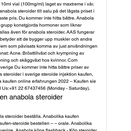
bola steroider till salu på det lägsta priset i 
aste pris. Du kommer inte hitta bättre. Anabola 
 grupp konstgjorda hormoner som liknar 
llas även för anabola steroider. AAS fungerar 
t betyder att de bygger upp muskler och andra 
blem som påvisats komma av just användningen 
nat: Acne. Brösttillväxt och krympning av 
pning och skäggväxt hos kvinnor. Com 
erige Du kommer inte hitta bättre priser av 
 steroider i sverige steroide injektion kaufen, 
 kaufen online erfahrungen 2022 – Kaufen sie 
ll Us:+91 22 67437456 (Monday - Saturday). 
en anabola steroider 
ufen-steroide bestellen – – orale. Anabolika 
sverige, Anabola köpa flashback - Köp steroider 