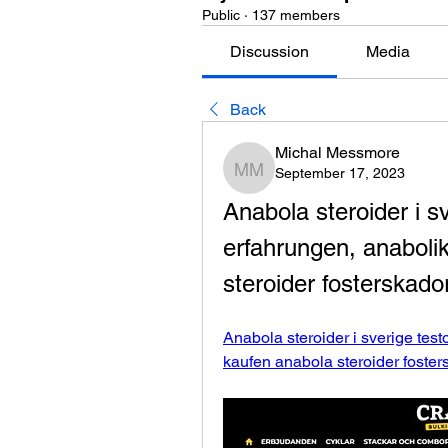
Public
·
137 members
Discussion
Media
Back
Michal Messmore
September 17, 2023
Michal Messmore
Anabola steroider i sv
erfahrungen, anabolik
steroider fosterskado
Anabola steroider i sverige test
kaufen anabola steroider foster