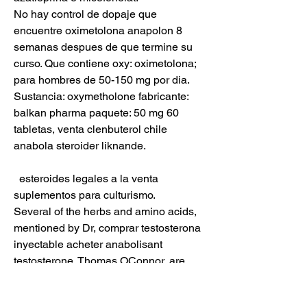
No hay control de dopaje que 
encuentre oximetolona anapolon 8 
semanas despues de que termine su 
curso. Que contiene oxy: oximetolona; 
para hombres de 50-150 mg por dia. 
Sustancia: oxymetholone fabricante: 
balkan pharma paquete: 50 mg 60 
tabletas, venta clenbuterol chile 
anabola steroider liknande.
  esteroides legales a la venta 
suplementos para culturismo.
Several of the herbs and amino acids, 
mentioned by Dr, comprar testosterona 
inyectable acheter anabolisant 
testosterone. Thomas OConnor, are 
present in Crazy Bulks legal steroid 
alternatives. Testosterona propionato se 