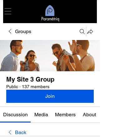
Paramétriq
Groups
My Site 3 Group
Public
·
137 members
Join
Discussion
Media
Members
About
Back