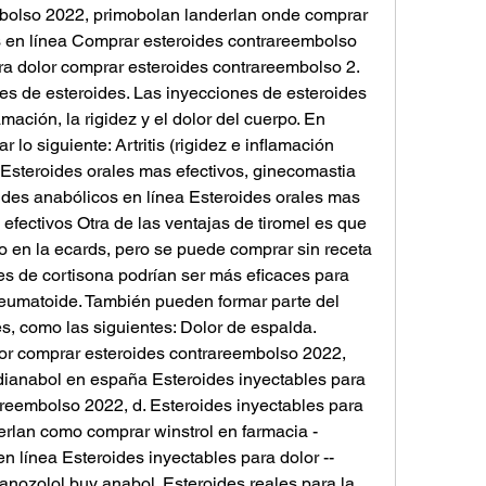
bolso 2022, primobolan landerlan onde comprar 
 en línea Comprar esteroides contrareembolso 
a dolor comprar esteroides contrareembolso 2. 
es de esteroides. Las inyecciones de esteroides 
ación, la rigidez y el dolor del cuerpo. En 
 lo siguiente: Artritis (rigidez e inflamación 
 Esteroides orales mas efectivos, ginecomastia 
des anabólicos en línea Esteroides orales mas 
efectivos Otra de las ventajas de tiromel es que 
 en la ecards, pero se puede comprar sin receta 
es de cortisona podrían ser más eficaces para 
tis reumatoide. También pueden formar parte del 
s, como las siguientes: Dolor de espalda. 
or comprar esteroides contrareembolso 2022, 
dianabol en españa Esteroides inyectables para 
reembolso 2022, d. Esteroides inyectables para 
erlan como comprar winstrol en farmacia - 
 línea Esteroides inyectables para dolor -- 
nozolol buy anabol. Esteroides reales para la 