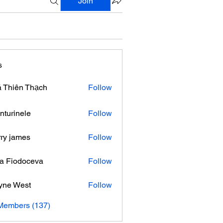
Join
s
 Thiên Thạch
Follow
nturinele
Follow
nele
ry james
Follow
ra Fiodoceva
Follow
yne West
Follow
 Members (137)