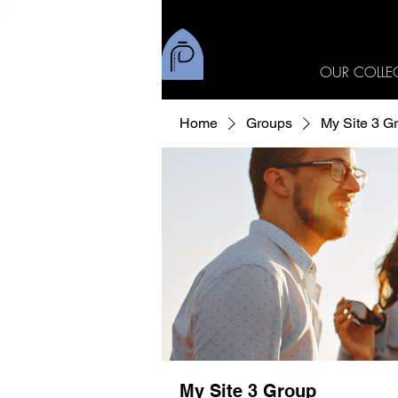
OUR COLLE
Home
Groups
My Site 3 G
My Site 3 Group