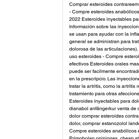
Comprar esteroides contrareem
- Compre esteroides anabólicos
2022 Esteroides inyectables par
Información sobre las inyeccion
se usan para ayudar con la inflam
general se administran para tratar
dolorosa de las articulaciones).
uso esteroides - Compre esteroi
efectivos Esteroides orales mas 
puede ser facilmente encontrado
en la prescripcio. Las inyeccion
tratar la artritis, como la artri
tratamiento para otras afeccione
Esteroides inyectables para dol
dianabol anfängerkur venta de 
dolor comprar esteroides contra
dolor, comprar estanozolol land
Compre esteroides anabólicos en
Primobolan opiniones, cheap sta