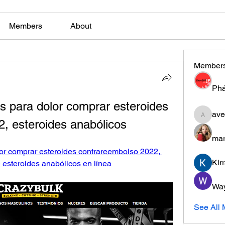
Members
About
Member
Phá
s para dolor comprar esteroides 
ave
aventuri
, esteroides anabólicos
mar
or comprar esteroides contrareembolso 2022, 
Kir
 esteroides anabólicos en línea
Wa
See All