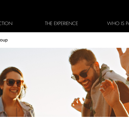
CTION
THE EXPERIENCE
WHO IS P
roup